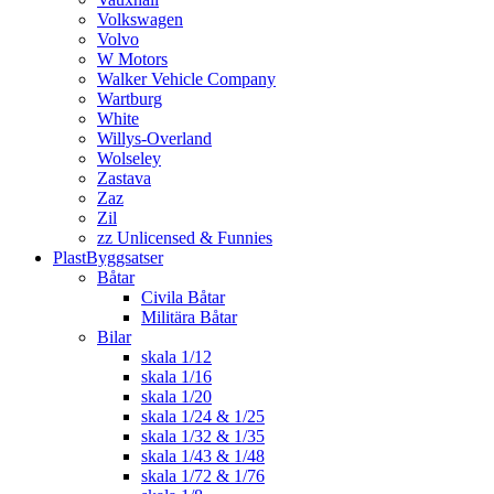
Volkswagen
Volvo
W Motors
Walker Vehicle Company
Wartburg
White
Willys-Overland
Wolseley
Zastava
Zaz
Zil
zz Unlicensed & Funnies
PlastByggsatser
Båtar
Civila Båtar
Militära Båtar
Bilar
skala 1/12
skala 1/16
skala 1/20
skala 1/24 & 1/25
skala 1/32 & 1/35
skala 1/43 & 1/48
skala 1/72 & 1/76