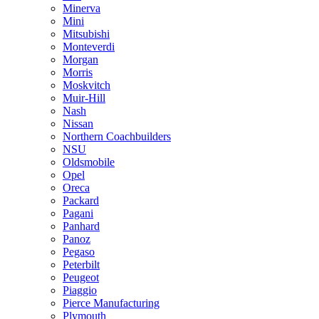
Minerva
Mini
Mitsubishi
Monteverdi
Morgan
Morris
Moskvitch
Muir-Hill
Nash
Nissan
Northern Coachbuilders
NSU
Oldsmobile
Opel
Oreca
Packard
Pagani
Panhard
Panoz
Pegaso
Peterbilt
Peugeot
Piaggio
Pierce Manufacturing
Plymouth