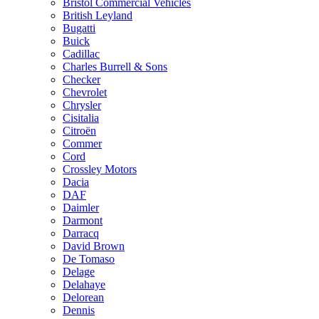
Bristol Commercial Vehicles
British Leyland
Bugatti
Buick
Cadillac
Charles Burrell & Sons
Checker
Chevrolet
Chrysler
Cisitalia
Citroën
Commer
Cord
Crossley Motors
Dacia
DAF
Daimler
Darmont
Darracq
David Brown
De Tomaso
Delage
Delahaye
Delorean
Dennis