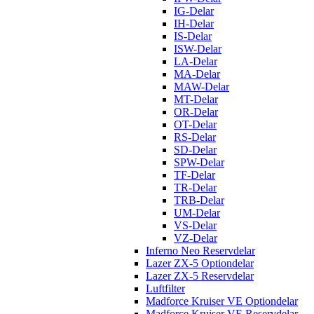
IG-Delar
IH-Delar
IS-Delar
ISW-Delar
LA-Delar
MA-Delar
MAW-Delar
MT-Delar
OR-Delar
OT-Delar
RS-Delar
SD-Delar
SPW-Delar
TF-Delar
TR-Delar
TRB-Delar
UM-Delar
VS-Delar
VZ-Delar
Inferno Neo Reservdelar
Lazer ZX-5 Optiondelar
Lazer ZX-5 Reservdelar
Luftfilter
Madforce Kruiser VE Optiondelar
Madforce Kruiser VE Reservdelar