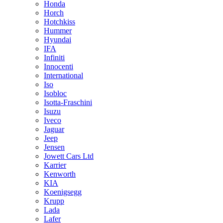
Honda
Horch
Hotchkiss
Hummer
Hyundai
IFA
Infiniti
Innocenti
International
Iso
Isobloc
Isotta-Fraschini
Isuzu
Iveco
Jaguar
Jeep
Jensen
Jowett Cars Ltd
Karrier
Kenworth
KIA
Koenigsegg
Krupp
Lada
Lafer