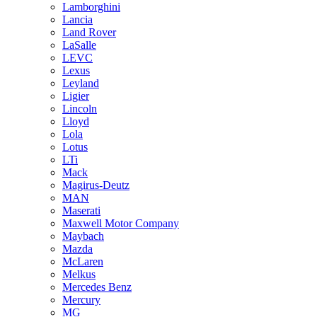
Lamborghini
Lancia
Land Rover
LaSalle
LEVC
Lexus
Leyland
Ligier
Lincoln
Lloyd
Lola
Lotus
LTi
Mack
Magirus-Deutz
MAN
Maserati
Maxwell Motor Company
Maybach
Mazda
McLaren
Melkus
Mercedes Benz
Mercury
MG