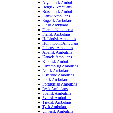
Argentinsk Ambulans
Belgisk Ambulans
Brasiliansk Ambulans
Dansk Ambulans
Engelsk Ambulans
Finsk Ambulans
Förenta Nationerna
Fransk Ambulans
Holländsk Ambulans
Hong Kong Ambulans
Italiensk Ambulans
Japansk Ambulans
Kanada Ambulans
Kroatisk Ambulans
Luxemburg Ambulans
Norsk Ambulans
Österrike Ambulans
Polsk Ambulans
Portugisisk Ambulans
Rysk Ambulans
Spansk Ambulans
Svensk Ambulans
Tjekisk Ambulans
Tysk Ambulans
Ungersk Ambulans