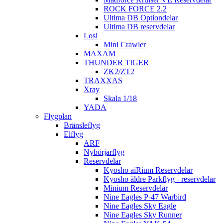
ROCK FORCE 2.2
Ultima DB Optiondelar
Ultima DB reservdelar
Losi
Mini Crawler
MAXAM
THUNDER TIGER
ZK2/ZT2
TRAXXAS
Xray
Skala 1/18
YADA
Flygplan
Bränsleflyg
Elflyg
ARF
Nybörjarflyg
Reservdelar
Kyosho aiRium Reservdelar
Kyosho äldre Parkflyg - reservdelar
Minium Reservdelar
Nine Eagles P-47 Warbird
Nine Eagles Sky Eagle
Nine Eagles Sky Runner