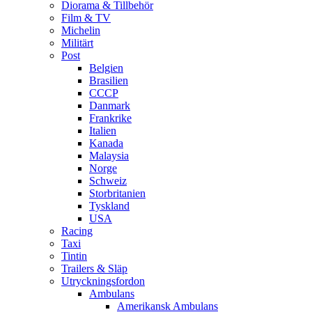
Diorama & Tillbehör
Film & TV
Michelin
Militärt
Post
Belgien
Brasilien
CCCP
Danmark
Frankrike
Italien
Kanada
Malaysia
Norge
Schweiz
Storbritanien
Tyskland
USA
Racing
Taxi
Tintin
Trailers & Släp
Utryckningsfordon
Ambulans
Amerikansk Ambulans