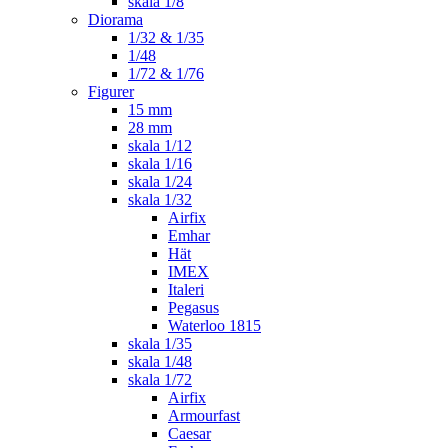
skala 1/8
Diorama
1/32 & 1/35
1/48
1/72 & 1/76
Figurer
15 mm
28 mm
skala 1/12
skala 1/16
skala 1/24
skala 1/32
Airfix
Emhar
Hät
IMEX
Italeri
Pegasus
Waterloo 1815
skala 1/35
skala 1/48
skala 1/72
Airfix
Armourfast
Caesar