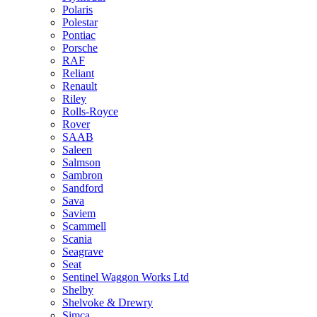
Polaris
Polestar
Pontiac
Porsche
RAF
Reliant
Renault
Riley
Rolls-Royce
Rover
SAAB
Saleen
Salmson
Sambron
Sandford
Sava
Saviem
Scammell
Scania
Seagrave
Seat
Sentinel Waggon Works Ltd
Shelby
Shelvoke & Drewry
Simca