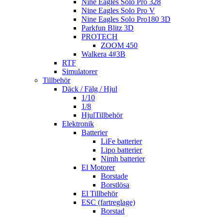
Nine Eagles Solo Pro 328
Nine Eagles Solo Pro V
Nine Eagles Solo Pro180 3D
Parkfun Blitz 3D
PROTECH
ZOOM 450
Walkera 4#3B
RTF
Simulatorer
Tillbehör
Däck / Fälg / Hjul
1/10
1/8
HjulTillbehör
Elektronik
Batterier
LiFe batterier
Lipo batterier
Nimh batterier
El Motorer
Borstade
Borstlösa
El Tillbehör
ESC (fartreglage)
Borstad