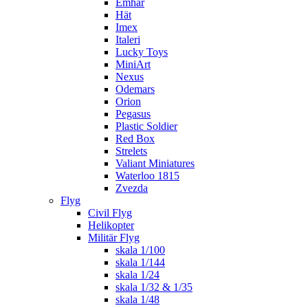
Emhar
Hät
Imex
Italeri
Lucky Toys
MiniArt
Nexus
Odemars
Orion
Pegasus
Plastic Soldier
Red Box
Strelets
Valiant Miniatures
Waterloo 1815
Zvezda
Flyg
Civil Flyg
Helikopter
Militär Flyg
skala 1/100
skala 1/144
skala 1/24
skala 1/32 & 1/35
skala 1/48