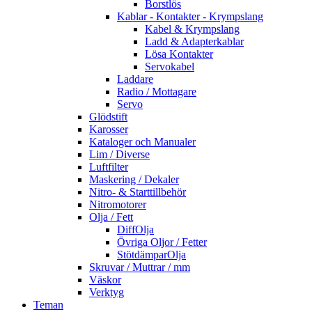
Borstlös
Kablar - Kontakter - Krympslang
Kabel & Krympslang
Ladd & Adapterkablar
Lösa Kontakter
Servokabel
Laddare
Radio / Mottagare
Servo
Glödstift
Karosser
Kataloger och Manualer
Lim / Diverse
Luftfilter
Maskering / Dekaler
Nitro- & Starttillbehör
Nitromotorer
Olja / Fett
DiffOlja
Övriga Oljor / Fetter
StötdämparOlja
Skruvar / Muttrar / mm
Väskor
Verktyg
Teman