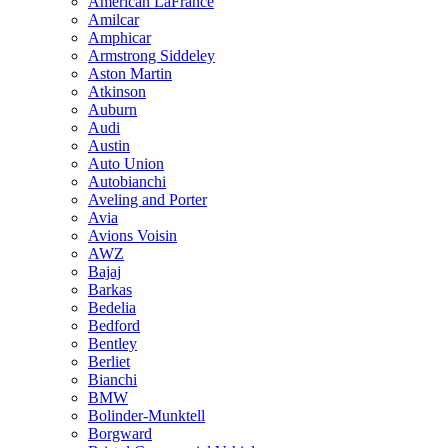
American LaFrance
Amilcar
Amphicar
Armstrong Siddeley
Aston Martin
Atkinson
Auburn
Audi
Austin
Auto Union
Autobianchi
Aveling and Porter
Avia
Avions Voisin
AWZ
Bajaj
Barkas
Bedelia
Bedford
Bentley
Berliet
Bianchi
BMW
Bolinder-Munktell
Borgward