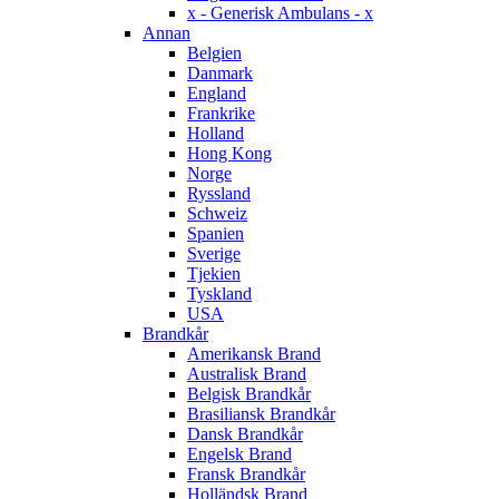
x - Generisk Ambulans - x
Annan
Belgien
Danmark
England
Frankrike
Holland
Hong Kong
Norge
Ryssland
Schweiz
Spanien
Sverige
Tjekien
Tyskland
USA
Brandkår
Amerikansk Brand
Australisk Brand
Belgisk Brandkår
Brasiliansk Brandkår
Dansk Brandkår
Engelsk Brand
Fransk Brandkår
Holländsk Brand