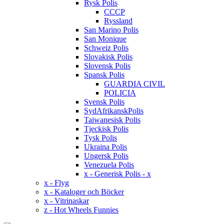
Rysk Polis
CCCP
Ryssland
San Marino Polis
San Monique
Schweiz Polis
Slovakisk Polis
Slovensk Polis
Spansk Polis
GUARDIA CIVIL
POLICIA
Svensk Polis
SydAfrikanskPolis
Taiwanesisk Polis
Tjeckisk Polis
Tysk Polis
Ukraina Polis
Ungersk Polis
Venezuela Polis
x - Generisk Polis - x
x - Flyg
x - Kataloger och Böcker
x - Vitrinaskar
z - Hot Wheels Funnies