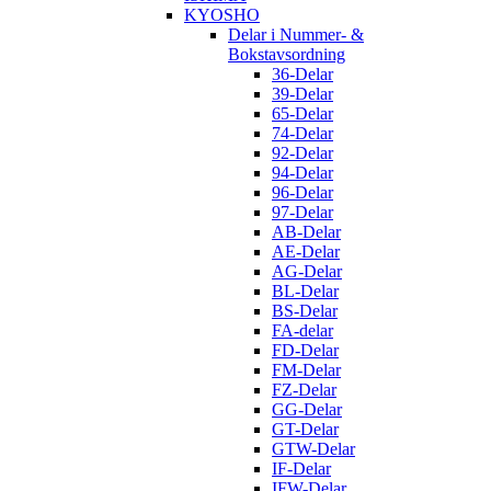
KYOSHO
Delar i Nummer- &
Bokstavsordning
36-Delar
39-Delar
65-Delar
74-Delar
92-Delar
94-Delar
96-Delar
97-Delar
AB-Delar
AE-Delar
AG-Delar
BL-Delar
BS-Delar
FA-delar
FD-Delar
FM-Delar
FZ-Delar
GG-Delar
GT-Delar
GTW-Delar
IF-Delar
IFW-Delar