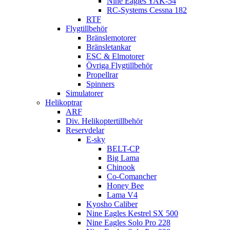
Nine Eagles YAK-54
RC-Systems Cessna 182
RTF
Flygtillbehör
Bränslemotorer
Bränsletankar
ESC & Elmotorer
Övriga Flygtillbehör
Propellrar
Spinners
Simulatorer
Helikoptrar
ARF
Div. Helikoptertillbehör
Reservdelar
E-sky
BELT-CP
Big Lama
Chinook
Co-Comancher
Honey Bee
Lama V4
Kyosho Caliber
Nine Eagles Kestrel SX 500
Nine Eagles Solo Pro 228