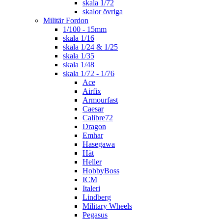
skala 1/72
skalor övriga
Militär Fordon
1/100 - 15mm
skala 1/16
skala 1/24 & 1/25
skala 1/35
skala 1/48
skala 1/72 - 1/76
Ace
Airfix
Armourfast
Caesar
Calibre72
Dragon
Emhar
Hasegawa
Hät
Heller
HobbyBoss
ICM
Italeri
Lindberg
Military Wheels
Pegasus