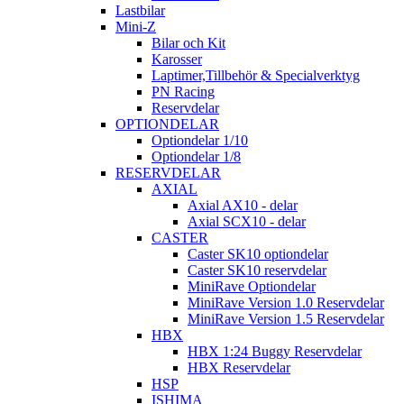
Lastbilar
Mini-Z
Bilar och Kit
Karosser
Laptimer,Tillbehör & Specialverktyg
PN Racing
Reservdelar
OPTIONDELAR
Optiondelar 1/10
Optiondelar 1/8
RESERVDELAR
AXIAL
Axial AX10 - delar
Axial SCX10 - delar
CASTER
Caster SK10 optiondelar
Caster SK10 reservdelar
MiniRave Optiondelar
MiniRave Version 1.0 Reservdelar
MiniRave Version 1.5 Reservdelar
HBX
HBX 1:24 Buggy Reservdelar
HBX Reservdelar
HSP
ISHIMA