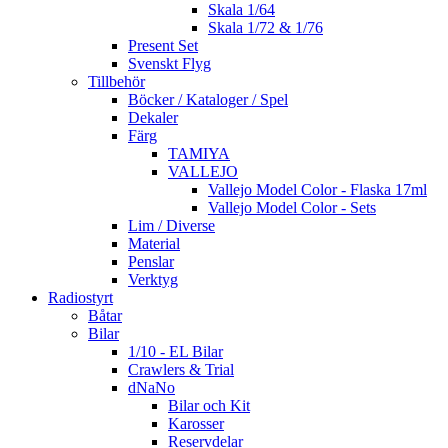
Skala 1/64
Skala 1/72 & 1/76
Present Set
Svenskt Flyg
Tillbehör
Böcker / Kataloger / Spel
Dekaler
Färg
TAMIYA
VALLEJO
Vallejo Model Color - Flaska 17ml
Vallejo Model Color - Sets
Lim / Diverse
Material
Penslar
Verktyg
Radiostyrt
Båtar
Bilar
1/10 - EL Bilar
Crawlers & Trial
dNaNo
Bilar och Kit
Karosser
Reservdelar