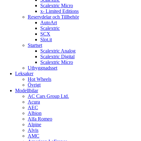
Scalextric Micro
x- Limited Editions
Reservdelar och Tillbehör
AutoArt
Scalextric
SCX
Slot.it
Startset
Scalextric Analog
Scalextric Digital
Scalextric Micro
Utbyggnadsset
Leksaker
Hot Wheels
Övrigt
Modellbilar
AC Cars Group Ltd.
Acura
AEC
Albion
Alfa Romeo
Alpine
Alvis
AMC