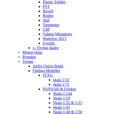
Plastic Soldier
PST
Revell
Roden
Skif
Trumpeter
UM
Valiant Miniatures
Waterloo 1815
Zvezda
x- Övriga skalor
Motorcyklar
Rymden
Teman
Airfix Quick Build
Färdiga Modeller
FLYG
skala 1/32
skala 1/72
PANSAR & Fordon
Skala 1/144
Skala 1/18
Skala 1/32 & 1/35
Skala 1/43
Skala 1/48 & 1/50