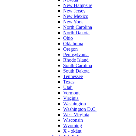
New Hampsire
New Jersey
New Mexico
New York
North Carolina
North Dakota
Ohio
Oklahoma
Oregon
Pennsylvania
Rhode Island
South Carolina
South Dakota
Tennessee
Texas
Utah
Vermont
Virginia
Washington
Washington D.C.
West Virginia
Wisconsin
Wyoming
X - okänt