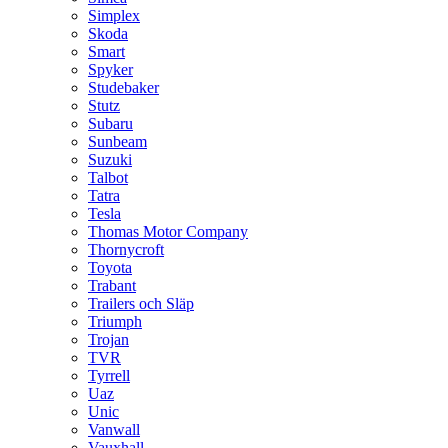
Simplex
Skoda
Smart
Spyker
Studebaker
Stutz
Subaru
Sunbeam
Suzuki
Talbot
Tatra
Tesla
Thomas Motor Company
Thornycroft
Toyota
Trabant
Trailers och Släp
Triumph
Trojan
TVR
Tyrrell
Uaz
Unic
Vanwall
Vauxhall