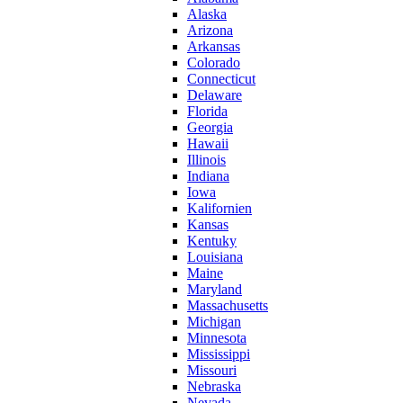
Alaska
Arizona
Arkansas
Colorado
Connecticut
Delaware
Florida
Georgia
Hawaii
Illinois
Indiana
Iowa
Kalifornien
Kansas
Kentuky
Louisiana
Maine
Maryland
Massachusetts
Michigan
Minnesota
Mississippi
Missouri
Nebraska
Nevada