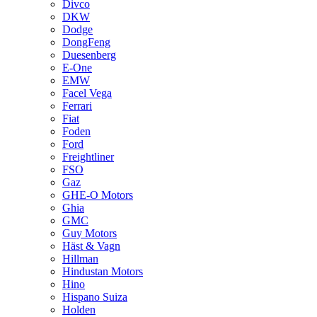
Divco
DKW
Dodge
DongFeng
Duesenberg
E-One
EMW
Facel Vega
Ferrari
Fiat
Foden
Ford
Freightliner
FSO
Gaz
GHE-O Motors
Ghia
GMC
Guy Motors
Häst & Vagn
Hillman
Hindustan Motors
Hino
Hispano Suiza
Holden