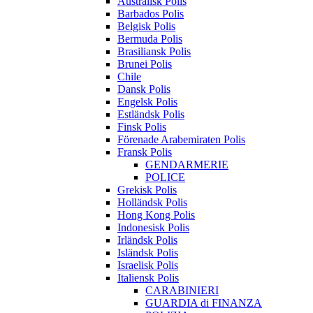
Australisk Polis
Barbados Polis
Belgisk Polis
Bermuda Polis
Brasiliansk Polis
Brunei Polis
Chile
Dansk Polis
Engelsk Polis
Estländsk Polis
Finsk Polis
Förenade Arabemiraten Polis
Fransk Polis
GENDARMERIE
POLICE
Grekisk Polis
Holländsk Polis
Hong Kong Polis
Indonesisk Polis
Irländsk Polis
Isländsk Polis
Israelisk Polis
Italiensk Polis
CARABINIERI
GUARDIA di FINANZA