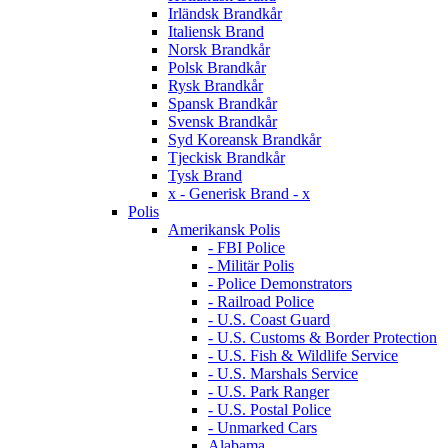
Irländsk Brandkår
Italiensk Brand
Norsk Brandkår
Polsk Brandkår
Rysk Brandkår
Spansk Brandkår
Svensk Brandkår
Syd Koreansk Brandkår
Tjeckisk Brandkår
Tysk Brand
x - Generisk Brand - x
Polis
Amerikansk Polis
- FBI Police
- Militär Polis
- Police Demonstrators
- Railroad Police
- U.S. Coast Guard
- U.S. Customs & Border Protection
- U.S. Fish & Wildlife Service
- U.S. Marshals Service
- U.S. Park Ranger
- U.S. Postal Police
- Unmarked Cars
Alabama