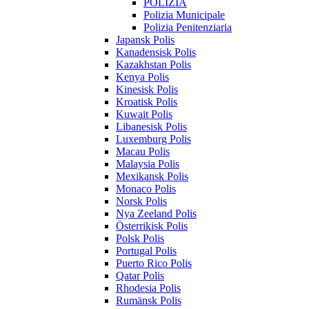
POLIZIA
Polizia Municipale
Polizia Penitenziaria
Japansk Polis
Kanadensisk Polis
Kazakhstan Polis
Kenya Polis
Kinesisk Polis
Kroatisk Polis
Kuwait Polis
Libanesisk Polis
Luxemburg Polis
Macau Polis
Malaysia Polis
Mexikansk Polis
Monaco Polis
Norsk Polis
Nya Zeeland Polis
Österrikisk Polis
Polsk Polis
Portugal Polis
Puerto Rico Polis
Qatar Polis
Rhodesia Polis
Rumänsk Polis