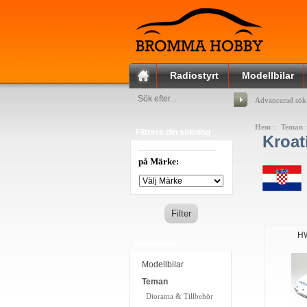
Radiostyrt
Modellbilar
Advancerad sök
Hem
::
Teman
Filtrera din sökning
Kroat
på Märke:
H
Kategorier
Modellbilar
Teman
Diorama & Tillbehör