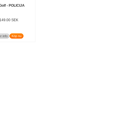
olf - POLICIJA
149.00 SEK
r info
Köp nu