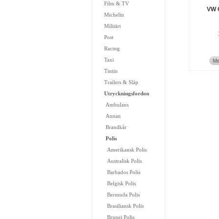
Film & TV
VW G
Michelin
Militärt
Post
Racing
Taxi
Me
Tintin
Trailers & Släp
Utryckningsfordon
Ambulans
Annan
Brandkår
Polis
Amerikansk Polis
Australisk Polis
Barbados Polis
Belgisk Polis
Bermuda Polis
Brasiliansk Polis
Brunei Polis