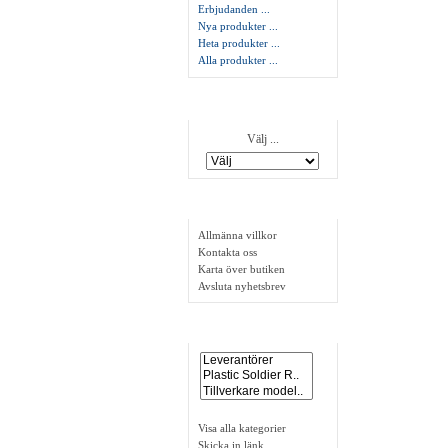
Erbjudanden ...
Nya produkter ...
Heta produkter ...
Alla produkter ...
Tillverkare
Välj ...
Information
Allmänna villkor
Kontakta oss
Karta över butiken
Avsluta nyhetsbrev
Länkar
Visa alla kategorier
Skicka in länk