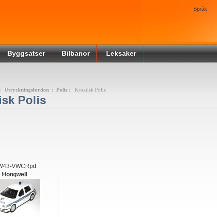
Språk:
Byggsatser
Bilbanor
Leksaker
::
Utryckningsfordon
::
Polis
:: Kroatisk Polis
isk Polis
W43-VWCRpd
Hongwell