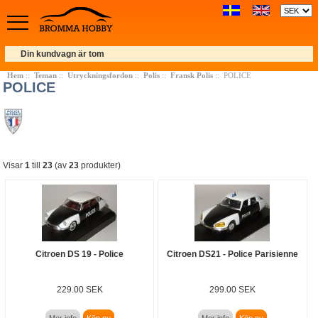
Din kundvagn är tom
Hem
::
Teman
::
Utryckningsfordon
::
Polis
::
Fransk Polis
:: POLICE
POLICE
Visar
1
till
23
(av
23
produkter)
Citroen DS 19 - Police
Citroen DS21 - Police Parisienne
229.00 SEK
299.00 SEK
Mer info
Köp nu
Mer info
Köp nu