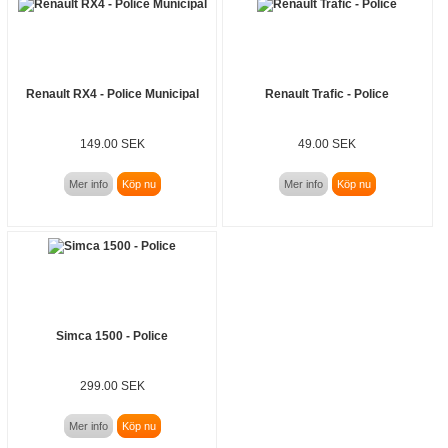
Renault RX4 - Police Municipal
Renault Trafic - Police
149.00 SEK
49.00 SEK
Mer info
Köp nu
Mer info
Köp nu
Simca 1500 - Police
299.00 SEK
Mer info
Köp nu