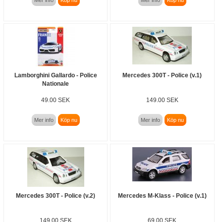
Lamborghini Gallardo - Police
Mercedes 300T - Police (v.1)
Nationale
49.00 SEK
149.00 SEK
Mer info
Köp nu
Mer info
Köp nu
Mercedes 300T - Police (v.2)
Mercedes M-Klass - Police (v.1)
149.00 SEK
69.00 SEK