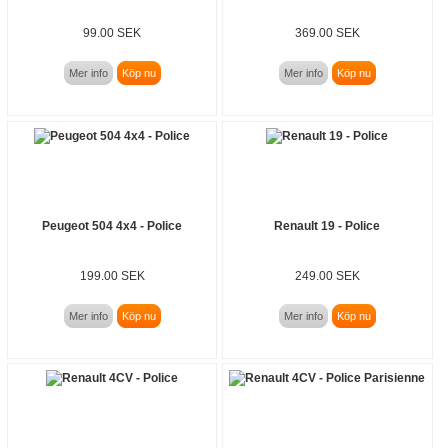
99.00 SEK
369.00 SEK
Mer info
Köp nu
Mer info
Köp nu
Peugeot 504 4x4 - Police
Renault 19 - Police
199.00 SEK
249.00 SEK
Mer info
Köp nu
Mer info
Köp nu