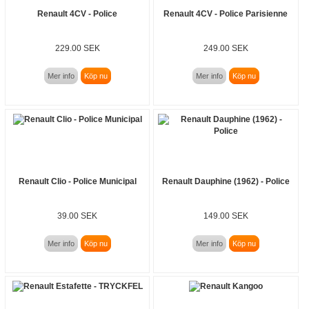
Renault 4CV - Police
Renault 4CV - Police Parisienne
229.00 SEK
249.00 SEK
Mer info
Köp nu
Mer info
Köp nu
Renault Clio - Police Municipal
Renault Dauphine (1962) - Police
39.00 SEK
149.00 SEK
Mer info
Köp nu
Mer info
Köp nu