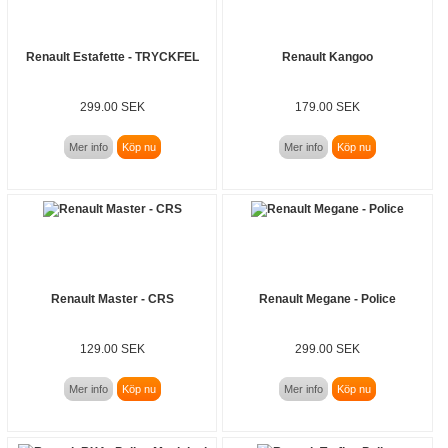
Renault Estafette - TRYCKFEL
Renault Kangoo
299.00 SEK
179.00 SEK
Mer info
Köp nu
Mer info
Köp nu
Renault Master - CRS
Renault Megane - Police
129.00 SEK
299.00 SEK
Mer info
Köp nu
Mer info
Köp nu