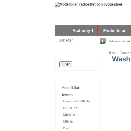
Radiostyrt
Modellbilar
Advancerad sök
Hem
::
Teman
Filtrera din sökning
Washi
Kategorier
Modellbilar
Teman
Diorama & Tillbehör
Film & TV
Michelin
Militärt
Post