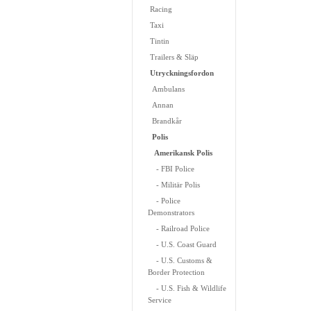
Racing
Taxi
Tintin
Trailers & Släp
Utryckningsfordon
Ambulans
Annan
Brandkår
Polis
Amerikansk Polis
- FBI Police
- Militär Polis
- Police
Demonstrators
- Railroad Police
- U.S. Coast Guard
- U.S. Customs &
Border Protection
- U.S. Fish & Wildlife
Service