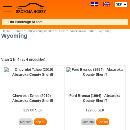
Din kundvagn är tom
Hem
::
Teman
::
Utryckningsfordon
::
Polis
::
Amerikansk Polis
:: Wyoming
Wyoming
Visar
1
till
4
(av
4
produkter)
Chevrolet Tahoe (2010) -
Ford Bronco (1994) - Absaroka
Absaroka County Sheriff
County Sheriff
329.00 SEK
129.00 SEK
Mer info
Köp nu
Mer info
Köp nu