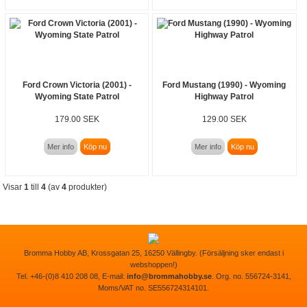
Ford Crown Victoria (2001) -
Ford Mustang (1990) - Wyoming
Wyoming State Patrol
Highway Patrol
179.00 SEK
129.00 SEK
Mer info
Köp nu
Mer info
Köp nu
Visar
1
till
4
(av
4
produkter)
Bromma Hobby AB, Krossgatan 25, 16250 Vällingby. (Försäljning sker endast i
webshoppen!)
Tel. +46-(0)8 410 208 08, E-mail:
info@brommahobby.se
. Org. no. 556724-3141,
Moms/VAT no. SE556724314101.