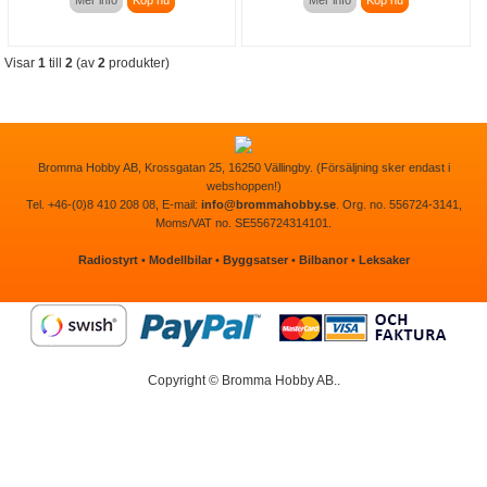
Visar
1
till
2
(av
2
produkter)
Bromma Hobby AB, Krossgatan 25, 16250 Vällingby. (Försäljning sker endast i
webshoppen!)
Tel. +46-(0)8 410 208 08, E-mail:
info@brommahobby.se
. Org. no. 556724-3141,
Moms/VAT no. SE556724314101.
Radiostyrt
•
Modellbilar
•
Byggsatser
•
Bilbanor
•
Leksaker
Copyright © Bromma Hobby AB..