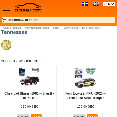
Din kundvagn är tom
Hem
::
Teman
::
Utryckningsfordon
::
Polis
::
Amerikansk Polis
:: Tennessee
Tennessee
Visar
1
till
2
(av
2
produkter)
Chevrolet Blazer (1981) - Sheriff -
Ford Explorer FPIU (2020) -
The X Files
Tennessee State Trooper
139.00 SEK
129.00 SEK
Mer info
Köp nu
Mer info
Köp nu