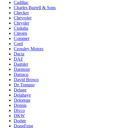
Cadillac
Charles Burrell & Sons
Checker
Chevrolet
Chrysler
Cisitalia
Citroën
Commer
Cord
Crossley Motors
Dacia
DAF
Daimler
Darmont
Darracq
David Brown
De Tomaso
Delage
Delahaye
Delorean
Dennis
Divco
DKW
Dodge
DongFeng