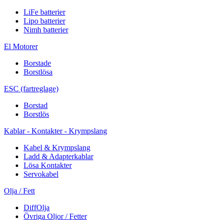
LiFe batterier
Lipo batterier
Nimh batterier
El Motorer
Borstade
Borstlösa
ESC (fartreglage)
Borstad
Borstlös
Kablar - Kontakter - Krympslang
Kabel & Krympslang
Ladd & Adapterkablar
Lösa Kontakter
Servokabel
Olja / Fett
DiffOlja
Övriga Oljor / Fetter