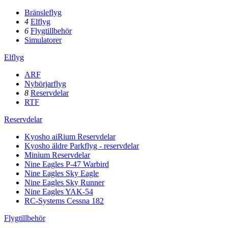
Bränsleflyg
4
Elflyg
6
Flygtillbehör
Simulatorer
Elflyg
ARF
Nybörjarflyg
8
Reservdelar
RTF
Reservdelar
Kyosho aiRium Reservdelar
Kyosho äldre Parkflyg - reservdelar
Minium Reservdelar
Nine Eagles P-47 Warbird
Nine Eagles Sky Eagle
Nine Eagles Sky Runner
Nine Eagles YAK-54
RC-Systems Cessna 182
Flygtillbehör