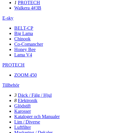
1
PROTECH
Walkera 4#3B
E-sky
BELT-CP
Big Lama
Chinook
Co-Comancher
Honey Bee
Lama V4
PROTECH
ZOOM 450
Tillbehör
3
Däck / Fälg / Hjul
8
Elektronik
Glödstift
Karosser
Kataloger och Manualer
Lim / Diverse
Luftfilter
Maskering / Dekaler