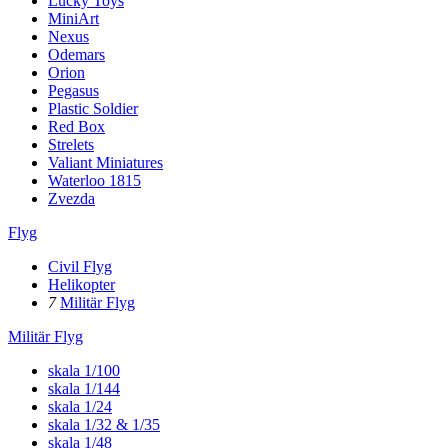
Lucky Toys
MiniArt
Nexus
Odemars
Orion
Pegasus
Plastic Soldier
Red Box
Strelets
Valiant Miniatures
Waterloo 1815
Zvezda
Flyg
Civil Flyg
Helikopter
7
Militär Flyg
Militär Flyg
skala 1/100
skala 1/144
skala 1/24
skala 1/32 & 1/35
skala 1/48