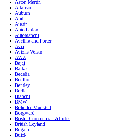
Aston Martin
Atkinson
Auburn
Audi
Austin
Auto Union
Autobianchi
Aveling and Porter
Avia
Avions Voisin
AWZ
Bajaj
Barkas
Bedelia
Bedford
Bentley
Berliet
Bianchi
BMW
Bolinder-Munktell
Borgward
Bristol Commercial Vehicles
British Leyland
Bugatti
Buick