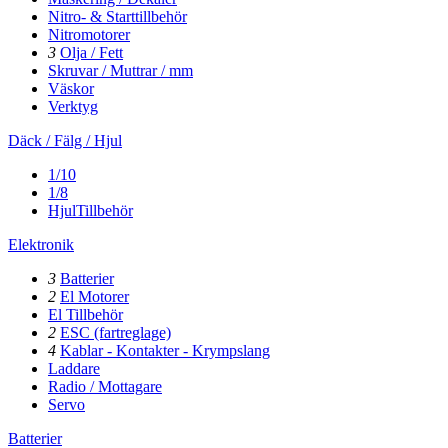
Nitro- & Starttillbehör
Nitromotorer
3
Olja / Fett
Skruvar / Muttrar / mm
Väskor
Verktyg
Däck / Fälg / Hjul
1/10
1/8
HjulTillbehör
Elektronik
3
Batterier
2
El Motorer
El Tillbehör
2
ESC (fartreglage)
4
Kablar - Kontakter - Krympslang
Laddare
Radio / Mottagare
Servo
Batterier