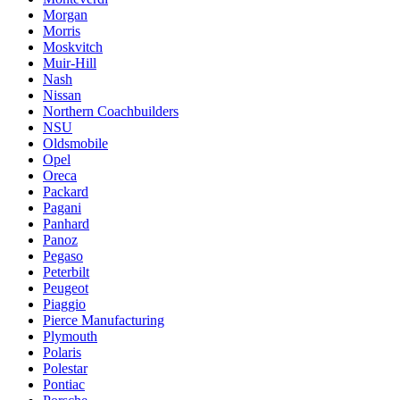
Morgan
Morris
Moskvitch
Muir-Hill
Nash
Nissan
Northern Coachbuilders
NSU
Oldsmobile
Opel
Oreca
Packard
Pagani
Panhard
Panoz
Pegaso
Peterbilt
Peugeot
Piaggio
Pierce Manufacturing
Plymouth
Polaris
Polestar
Pontiac