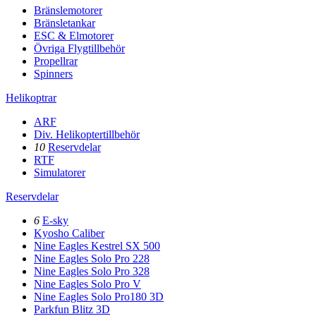
Bränslemotorer
Bränsletankar
ESC & Elmotorer
Övriga Flygtillbehör
Propellrar
Spinners
Helikoptrar
ARF
Div. Helikoptertillbehör
10
Reservdelar
RTF
Simulatorer
Reservdelar
6
E-sky
Kyosho Caliber
Nine Eagles Kestrel SX 500
Nine Eagles Solo Pro 228
Nine Eagles Solo Pro 328
Nine Eagles Solo Pro V
Nine Eagles Solo Pro180 3D
Parkfun Blitz 3D