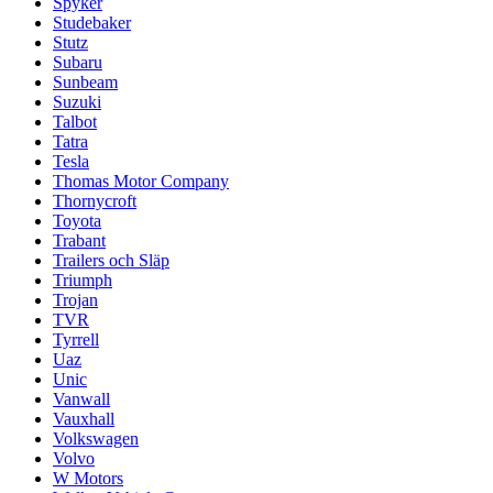
Spyker
Studebaker
Stutz
Subaru
Sunbeam
Suzuki
Talbot
Tatra
Tesla
Thomas Motor Company
Thornycroft
Toyota
Trabant
Trailers och Släp
Triumph
Trojan
TVR
Tyrrell
Uaz
Unic
Vanwall
Vauxhall
Volkswagen
Volvo
W Motors