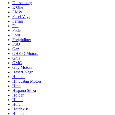
Duesenberg
E-One
EMW
Facel Vega
Ferrari
Fiat
Foden
Ford
Freightliner
FSO
Gaz
GHE-O Motors
Ghia
GMC
Guy Motors
Häst & Vagn
Hillman
Hindustan Motors
Hino
Hispano Suiza
Holden
Honda
Horch
Hotchkiss
Hummer