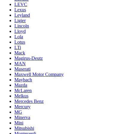
LEVC
Lexus
Leyland
Ligier
Lincoln
Lloyd
Lola
Lotus
LTi
Mack
Magirus-Deutz
MAN
Maserati
Maxwell Motor Company
Maybach
Mazda
McLaren
Melkus
Mercedes Benz
Mercury
MG
Minerva
Mini
Mitsubishi
Monteverdi