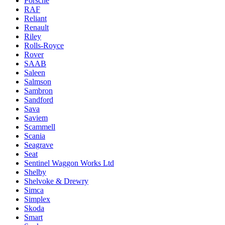
Porsche
RAF
Reliant
Renault
Riley
Rolls-Royce
Rover
SAAB
Saleen
Salmson
Sambron
Sandford
Sava
Saviem
Scammell
Scania
Seagrave
Seat
Sentinel Waggon Works Ltd
Shelby
Shelvoke & Drewry
Simca
Simplex
Skoda
Smart