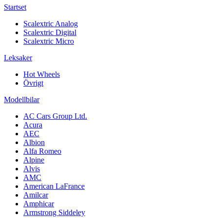
Startset
Scalextric Analog
Scalextric Digital
Scalextric Micro
Leksaker
Hot Wheels
Övrigt
Modellbilar
AC Cars Group Ltd.
Acura
AEC
Albion
Alfa Romeo
Alpine
Alvis
AMC
American LaFrance
Amilcar
Amphicar
Armstrong Siddeley