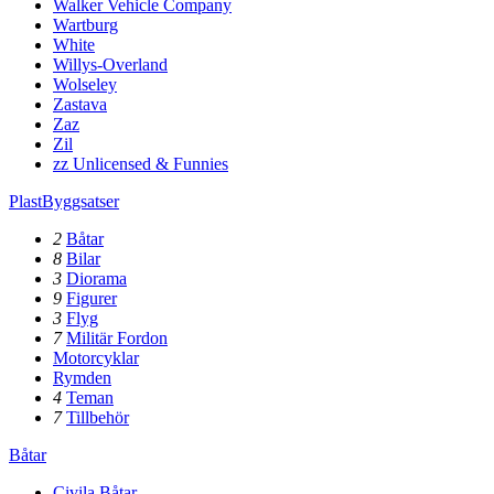
Walker Vehicle Company
Wartburg
White
Willys-Overland
Wolseley
Zastava
Zaz
Zil
zz Unlicensed & Funnies
PlastByggsatser
2
Båtar
8
Bilar
3
Diorama
9
Figurer
3
Flyg
7
Militär Fordon
Motorcyklar
Rymden
4
Teman
7
Tillbehör
Båtar
Civila Båtar