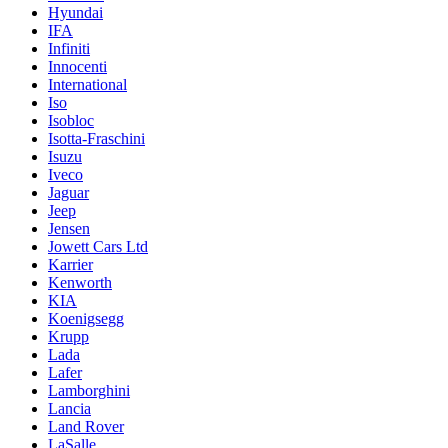
Hyundai
IFA
Infiniti
Innocenti
International
Iso
Isobloc
Isotta-Fraschini
Isuzu
Iveco
Jaguar
Jeep
Jensen
Jowett Cars Ltd
Karrier
Kenworth
KIA
Koenigsegg
Krupp
Lada
Lafer
Lamborghini
Lancia
Land Rover
LaSalle