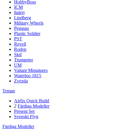
HobbyBoss
ICM
Italeri
Lindberg
Military Wheels
Pegasus
Plastic Soldier
PST
Revell
Roden
Skif
Trumpeter
UM
Valiant Miniatures
Waterloo 1815
Zvezda
Teman
Airfix Quick Build
2
Färdiga Modeller
Present Set
Svenskt Flyg
Färdiga Modeller