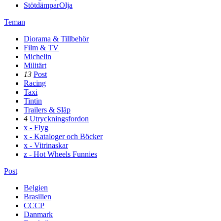
StötdämparOlja
Teman
Diorama & Tillbehör
Film & TV
Michelin
Militärt
13
Post
Racing
Taxi
Tintin
Trailers & Släp
4
Utryckningsfordon
x - Flyg
x - Kataloger och Böcker
x - Vitrinaskar
z - Hot Wheels Funnies
Post
Belgien
Brasilien
CCCP
Danmark