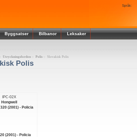
Språk:
Byggsatser
Bilbanor
Leksaker
::
Utryckningsfordon
::
Polis
:: Slovakisk Polis
kisk Polis
IPC-02X
Hongwell
0 (2001) - Policia