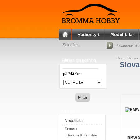
Radiostyrt
Modellbilar
Advancerad sök
Hem
::
Teman
Filtrera din sökning
Slova
på Märke:
Kategorier
Modellbilar
Teman
Diorama & Tillbehör
BMW 32