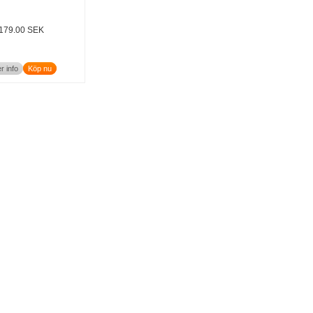
179.00 SEK
r info
Köp nu