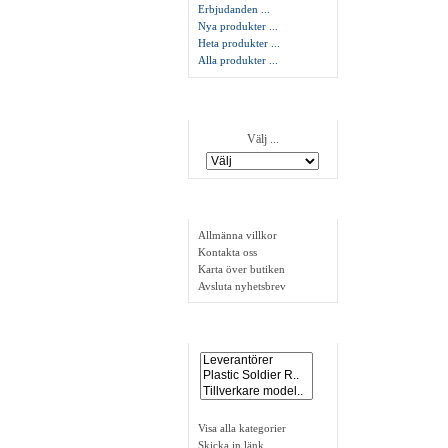
Erbjudanden ...
Nya produkter ...
Heta produkter ...
Alla produkter ...
Tillverkare
Välj ...
Information
Allmänna villkor
Kontakta oss
Karta över butiken
Avsluta nyhetsbrev
Länkar
Visa alla kategorier
Skicka in länk