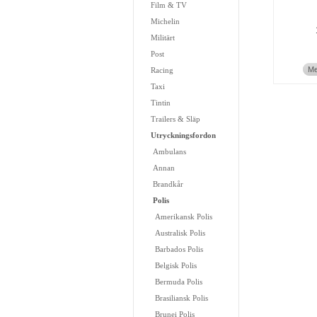
Film & TV
Michelin
Militärt
Post
Me
Racing
Taxi
Tintin
Trailers & Släp
Utryckningsfordon
Ambulans
Annan
Brandkår
Polis
Amerikansk Polis
Australisk Polis
Barbados Polis
Belgisk Polis
Bermuda Polis
Brasiliansk Polis
Brunei Polis