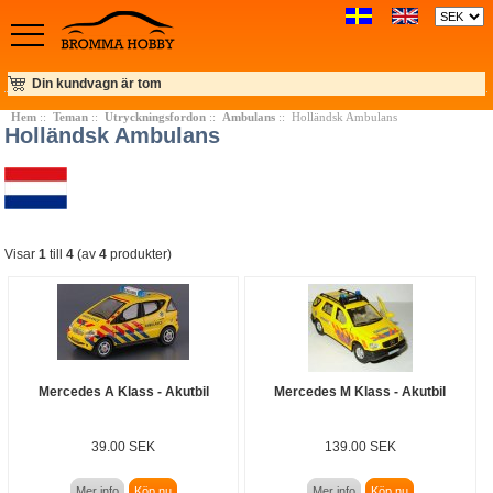
Din kundvagn är tom
Hem
::
Teman
::
Utryckningsfordon
::
Ambulans
:: Holländsk Ambulans
Holländsk Ambulans
Visar
1
till
4
(av
4
produkter)
Mercedes A Klass - Akutbil
Mercedes M Klass - Akutbil
39.00 SEK
139.00 SEK
Mer info
Köp nu
Mer info
Köp nu