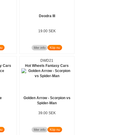
Deodra III
19.00 SEK
nu
Mer info
Köp nu
DWD21
y Cars
Hot Wheels Fantasy Cars
e
Golden Arrow - Scorpion vs
Spider-Man
39.00 SEK
nu
Mer info
Köp nu