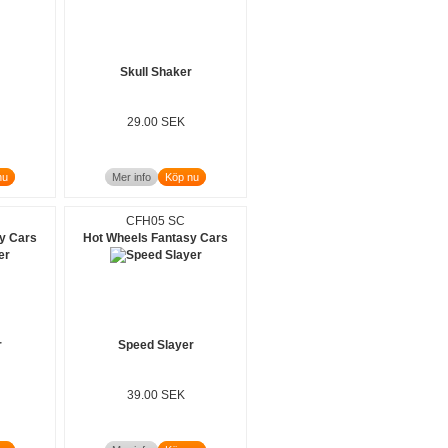
Skull Shaker
29.00 SEK
nu
Mer info
Köp nu
CFH05 SC
y Cars
Hot Wheels Fantasy Cars
r
Speed Slayer
39.00 SEK