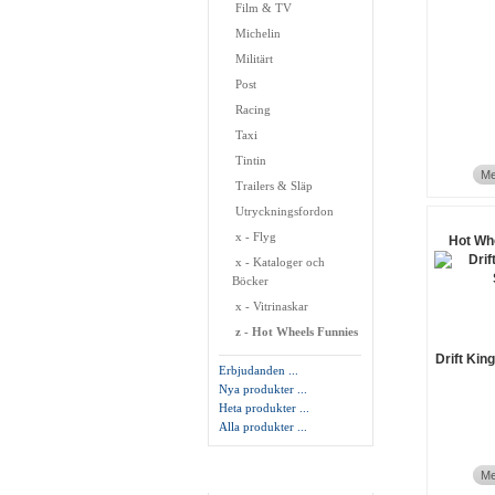
Film & TV
Michelin
Militärt
Post
Racing
Taxi
Tintin
Me
Trailers & Släp
Utryckningsfordon
x - Flyg
Hot Wh
x - Kataloger och
Böcker
x - Vitrinaskar
z - Hot Wheels Funnies
Drift Kin
Erbjudanden ...
Nya produkter ...
Heta produkter ...
Alla produkter ...
Me
Tillverkare