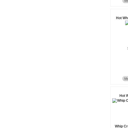
Me
Hot Wh
Me
Hot 
Whip Cr