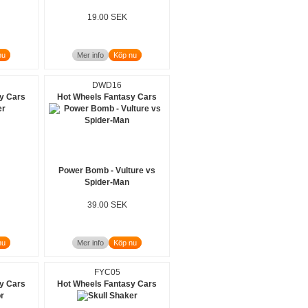
19.00 SEK
nu
Mer info
Köp nu
DWD16
y Cars
Hot Wheels Fantasy Cars
r
Power Bomb - Vulture vs
Spider-Man
39.00 SEK
nu
Mer info
Köp nu
FYC05
y Cars
Hot Wheels Fantasy Cars