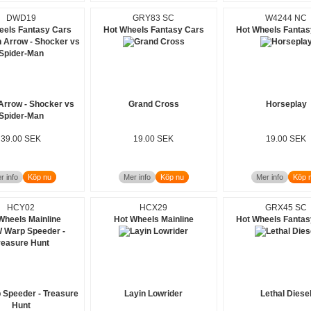
DWD19
GRY83 SC
W4244 NC
eels Fantasy Cars
Hot Wheels Fantasy Cars
Hot Wheels Fantas
Arrow - Shocker vs
Grand Cross
Horseplay
Spider-Man
39.00 SEK
19.00 SEK
19.00 SEK
r info
Köp nu
Mer info
Köp nu
Mer info
Köp 
HCY02
HCX29
GRX45 SC
Wheels Mainline
Hot Wheels Mainline
Hot Wheels Fantas
Speeder - Treasure
Layin Lowrider
Lethal Diese
Hunt