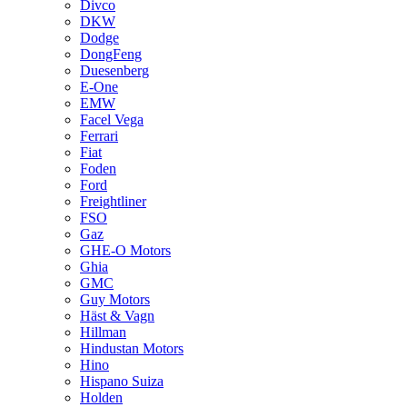
Divco
DKW
Dodge
DongFeng
Duesenberg
E-One
EMW
Facel Vega
Ferrari
Fiat
Foden
Ford
Freightliner
FSO
Gaz
GHE-O Motors
Ghia
GMC
Guy Motors
Häst & Vagn
Hillman
Hindustan Motors
Hino
Hispano Suiza
Holden