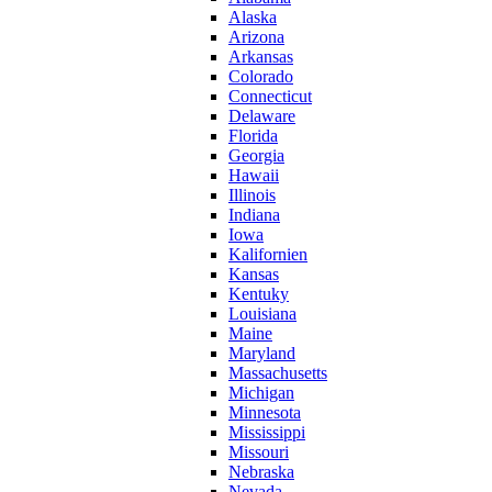
Alaska
Arizona
Arkansas
Colorado
Connecticut
Delaware
Florida
Georgia
Hawaii
Illinois
Indiana
Iowa
Kalifornien
Kansas
Kentuky
Louisiana
Maine
Maryland
Massachusetts
Michigan
Minnesota
Mississippi
Missouri
Nebraska
Nevada