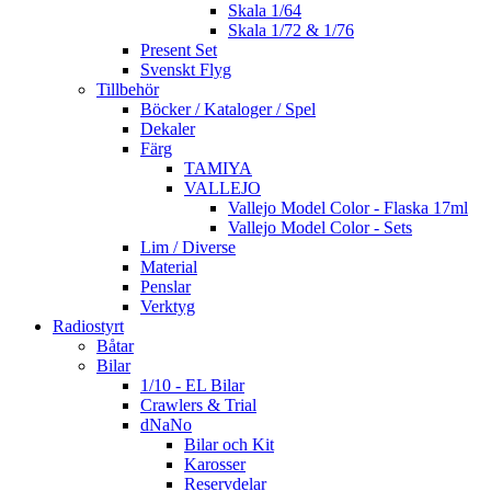
Skala 1/64
Skala 1/72 & 1/76
Present Set
Svenskt Flyg
Tillbehör
Böcker / Kataloger / Spel
Dekaler
Färg
TAMIYA
VALLEJO
Vallejo Model Color - Flaska 17ml
Vallejo Model Color - Sets
Lim / Diverse
Material
Penslar
Verktyg
Radiostyrt
Båtar
Bilar
1/10 - EL Bilar
Crawlers & Trial
dNaNo
Bilar och Kit
Karosser
Reservdelar