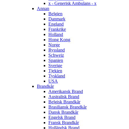
x - Generisk Ambulans - x
Annan
Belgien
Danmark
England
Frankrike
Holland
Hong Kong
Norge
Ryssland
Schweiz
Spanien
Sverige
Tjekien
Tyskland
USA
Brandkår
Amerikansk Brand
Australisk Brand
Belgisk Brandkår
Brasiliansk Brandkår
Dansk Brandkår
Engelsk Brand
Fransk Brandkår
Holländsk Brand