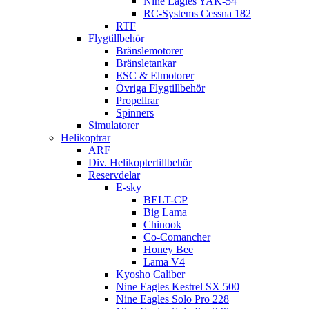
Nine Eagles YAK-54
RC-Systems Cessna 182
RTF
Flygtillbehör
Bränslemotorer
Bränsletankar
ESC & Elmotorer
Övriga Flygtillbehör
Propellrar
Spinners
Simulatorer
Helikoptrar
ARF
Div. Helikoptertillbehör
Reservdelar
E-sky
BELT-CP
Big Lama
Chinook
Co-Comancher
Honey Bee
Lama V4
Kyosho Caliber
Nine Eagles Kestrel SX 500
Nine Eagles Solo Pro 228