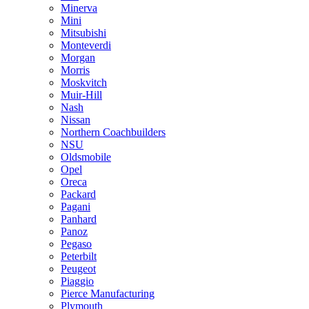
Minerva
Mini
Mitsubishi
Monteverdi
Morgan
Morris
Moskvitch
Muir-Hill
Nash
Nissan
Northern Coachbuilders
NSU
Oldsmobile
Opel
Oreca
Packard
Pagani
Panhard
Panoz
Pegaso
Peterbilt
Peugeot
Piaggio
Pierce Manufacturing
Plymouth