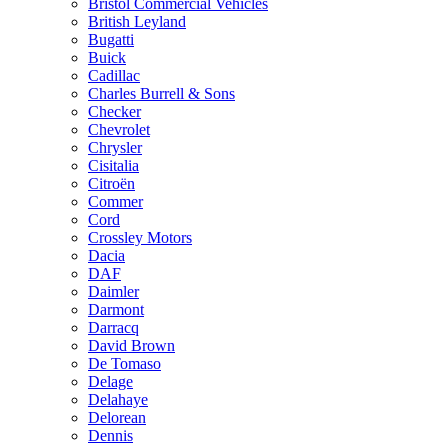
Bristol Commercial Vehicles
British Leyland
Bugatti
Buick
Cadillac
Charles Burrell & Sons
Checker
Chevrolet
Chrysler
Cisitalia
Citroën
Commer
Cord
Crossley Motors
Dacia
DAF
Daimler
Darmont
Darracq
David Brown
De Tomaso
Delage
Delahaye
Delorean
Dennis