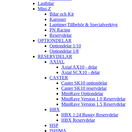
Lastbilar
Mini-Z
Bilar och Kit
Karosser
Laptimer,Tillbehör & Specialverktyg
PN Racing
Reservdelar
OPTIONDELAR
Optiondelar 1/10
Optiondelar 1/8
RESERVDELAR
AXIAL
Axial AX10 - delar
Axial SCX10 - delar
CASTER
Caster SK10 optiondelar
Caster SK10 reservdelar
MiniRave Optiondelar
MiniRave Version 1.0 Reservdelar
MiniRave Version 1.5 Reservdelar
HBX
HBX 1:24 Buggy Reservdelar
HBX Reservdelar
HSP
ISHIMA