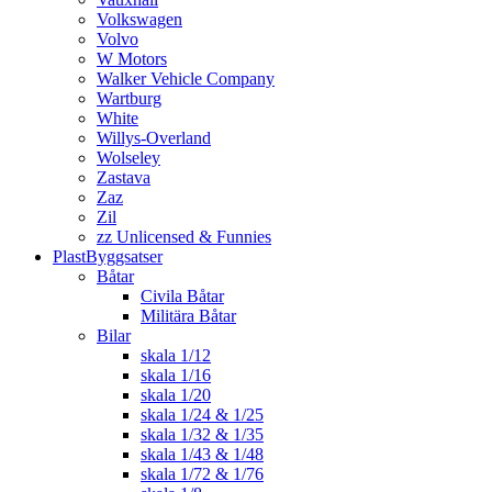
Volkswagen
Volvo
W Motors
Walker Vehicle Company
Wartburg
White
Willys-Overland
Wolseley
Zastava
Zaz
Zil
zz Unlicensed & Funnies
PlastByggsatser
Båtar
Civila Båtar
Militära Båtar
Bilar
skala 1/12
skala 1/16
skala 1/20
skala 1/24 & 1/25
skala 1/32 & 1/35
skala 1/43 & 1/48
skala 1/72 & 1/76