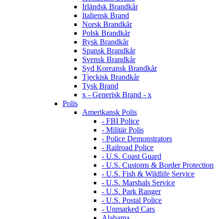
Irländsk Brandkår
Italiensk Brand
Norsk Brandkår
Polsk Brandkår
Rysk Brandkår
Spansk Brandkår
Svensk Brandkår
Syd Koreansk Brandkår
Tjeckisk Brandkår
Tysk Brand
x - Generisk Brand - x
Polis
Amerikansk Polis
- FBI Police
- Militär Polis
- Police Demonstrators
- Railroad Police
- U.S. Coast Guard
- U.S. Customs & Border Protection
- U.S. Fish & Wildlife Service
- U.S. Marshals Service
- U.S. Park Ranger
- U.S. Postal Police
- Unmarked Cars
Alabama