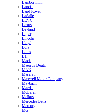
Lamborghini
Lancia
Land Rover
LaSalle
LEVC
Lexus
Leyland
Ligier
Lincoln
Lloyd
Lola
Lotus
LTi
Mack
Magirus-Deutz
MAN
Maserati
Maxwell Motor Company
Maybach
Mazda
McLaren
Melkus
Mercedes Benz
Mercury
MG