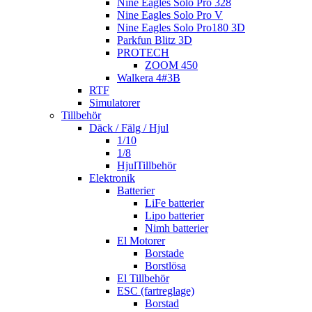
Nine Eagles Solo Pro 328
Nine Eagles Solo Pro V
Nine Eagles Solo Pro180 3D
Parkfun Blitz 3D
PROTECH
ZOOM 450
Walkera 4#3B
RTF
Simulatorer
Tillbehör
Däck / Fälg / Hjul
1/10
1/8
HjulTillbehör
Elektronik
Batterier
LiFe batterier
Lipo batterier
Nimh batterier
El Motorer
Borstade
Borstlösa
El Tillbehör
ESC (fartreglage)
Borstad