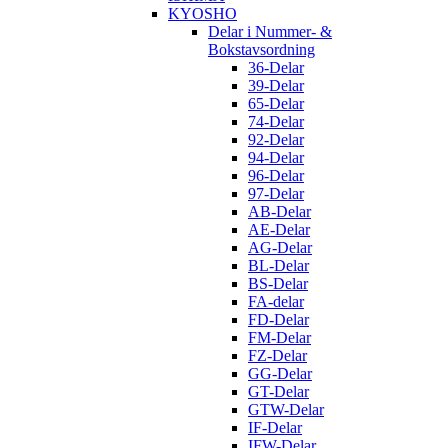
KYOSHO
Delar i Nummer- &
Bokstavsordning
36-Delar
39-Delar
65-Delar
74-Delar
92-Delar
94-Delar
96-Delar
97-Delar
AB-Delar
AE-Delar
AG-Delar
BL-Delar
BS-Delar
FA-delar
FD-Delar
FM-Delar
FZ-Delar
GG-Delar
GT-Delar
GTW-Delar
IF-Delar
IFW-Delar