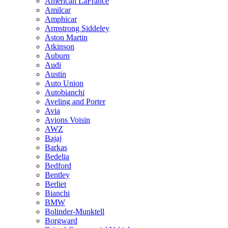
American LaFrance
Amilcar
Amphicar
Armstrong Siddeley
Aston Martin
Atkinson
Auburn
Audi
Austin
Auto Union
Autobianchi
Aveling and Porter
Avia
Avions Voisin
AWZ
Bajaj
Barkas
Bedelia
Bedford
Bentley
Berliet
Bianchi
BMW
Bolinder-Munktell
Borgward