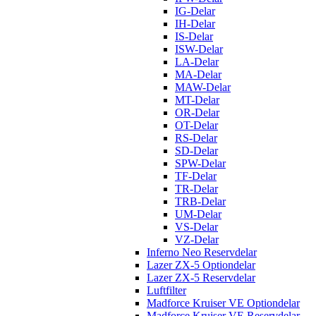
IG-Delar
IH-Delar
IS-Delar
ISW-Delar
LA-Delar
MA-Delar
MAW-Delar
MT-Delar
OR-Delar
OT-Delar
RS-Delar
SD-Delar
SPW-Delar
TF-Delar
TR-Delar
TRB-Delar
UM-Delar
VS-Delar
VZ-Delar
Inferno Neo Reservdelar
Lazer ZX-5 Optiondelar
Lazer ZX-5 Reservdelar
Luftfilter
Madforce Kruiser VE Optiondelar
Madforce Kruiser VE Reservdelar