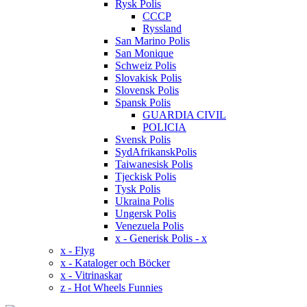
Rysk Polis
CCCP
Ryssland
San Marino Polis
San Monique
Schweiz Polis
Slovakisk Polis
Slovensk Polis
Spansk Polis
GUARDIA CIVIL
POLICIA
Svensk Polis
SydAfrikanskPolis
Taiwanesisk Polis
Tjeckisk Polis
Tysk Polis
Ukraina Polis
Ungersk Polis
Venezuela Polis
x - Generisk Polis - x
x - Flyg
x - Kataloger och Böcker
x - Vitrinaskar
z - Hot Wheels Funnies