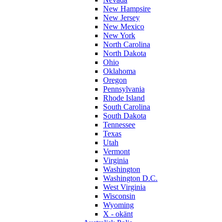
New Hampsire
New Jersey
New Mexico
New York
North Carolina
North Dakota
Ohio
Oklahoma
Oregon
Pennsylvania
Rhode Island
South Carolina
South Dakota
Tennessee
Texas
Utah
Vermont
Virginia
Washington
Washington D.C.
West Virginia
Wisconsin
Wyoming
X - okänt