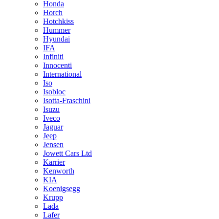
Honda
Horch
Hotchkiss
Hummer
Hyundai
IFA
Infiniti
Innocenti
International
Iso
Isobloc
Isotta-Fraschini
Isuzu
Iveco
Jaguar
Jeep
Jensen
Jowett Cars Ltd
Karrier
Kenworth
KIA
Koenigsegg
Krupp
Lada
Lafer