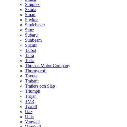
Simplex
Skoda
Smart
Spyker
Studebaker
Stutz
Subaru
Sunbeam
Suzuki
Talbot
Tatra
Tesla
Thomas Motor Company
Thornycroft
Toyota
Trabant
Trailers och Släp
Triumph
Trojan
TVR
Tyrrell
Uaz
Unic
Vanwall
Vauxhall