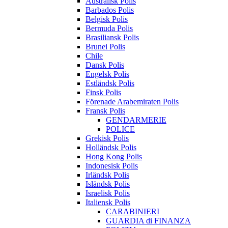
Australisk Polis
Barbados Polis
Belgisk Polis
Bermuda Polis
Brasiliansk Polis
Brunei Polis
Chile
Dansk Polis
Engelsk Polis
Estländsk Polis
Finsk Polis
Förenade Arabemiraten Polis
Fransk Polis
GENDARMERIE
POLICE
Grekisk Polis
Holländsk Polis
Hong Kong Polis
Indonesisk Polis
Irländsk Polis
Isländsk Polis
Israelisk Polis
Italiensk Polis
CARABINIERI
GUARDIA di FINANZA