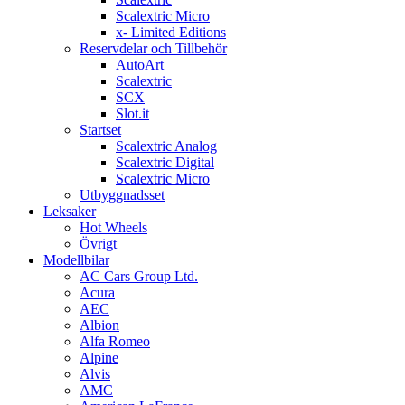
Scalextric Micro
x- Limited Editions
Reservdelar och Tillbehör
AutoArt
Scalextric
SCX
Slot.it
Startset
Scalextric Analog
Scalextric Digital
Scalextric Micro
Utbyggnadsset
Leksaker
Hot Wheels
Övrigt
Modellbilar
AC Cars Group Ltd.
Acura
AEC
Albion
Alfa Romeo
Alpine
Alvis
AMC