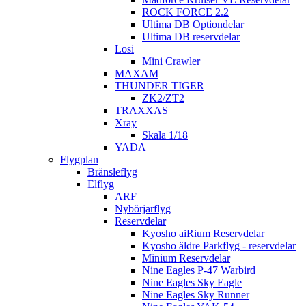
ROCK FORCE 2.2
Ultima DB Optiondelar
Ultima DB reservdelar
Losi
Mini Crawler
MAXAM
THUNDER TIGER
ZK2/ZT2
TRAXXAS
Xray
Skala 1/18
YADA
Flygplan
Bränsleflyg
Elflyg
ARF
Nybörjarflyg
Reservdelar
Kyosho aiRium Reservdelar
Kyosho äldre Parkflyg - reservdelar
Minium Reservdelar
Nine Eagles P-47 Warbird
Nine Eagles Sky Eagle
Nine Eagles Sky Runner