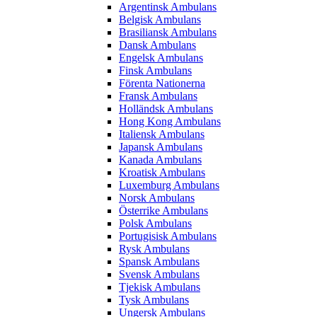
Argentinsk Ambulans
Belgisk Ambulans
Brasiliansk Ambulans
Dansk Ambulans
Engelsk Ambulans
Finsk Ambulans
Förenta Nationerna
Fransk Ambulans
Holländsk Ambulans
Hong Kong Ambulans
Italiensk Ambulans
Japansk Ambulans
Kanada Ambulans
Kroatisk Ambulans
Luxemburg Ambulans
Norsk Ambulans
Österrike Ambulans
Polsk Ambulans
Portugisisk Ambulans
Rysk Ambulans
Spansk Ambulans
Svensk Ambulans
Tjekisk Ambulans
Tysk Ambulans
Ungersk Ambulans