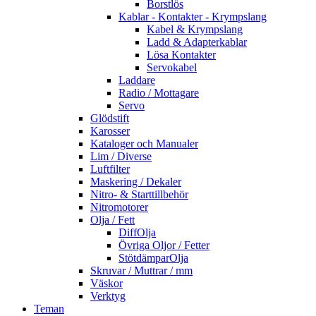
Borstlös
Kablar - Kontakter - Krympslang
Kabel & Krympslang
Ladd & Adapterkablar
Lösa Kontakter
Servokabel
Laddare
Radio / Mottagare
Servo
Glödstift
Karosser
Kataloger och Manualer
Lim / Diverse
Luftfilter
Maskering / Dekaler
Nitro- & Starttillbehör
Nitromotorer
Olja / Fett
DiffOlja
Övriga Oljor / Fetter
StötdämparOlja
Skruvar / Muttrar / mm
Väskor
Verktyg
Teman