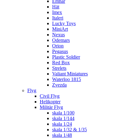
Emhar
Hät
Imex
Italeri
Lucky Toys
MiniArt
Nexus
Odemars
Orion
Pegasus
Plastic Soldier
Red Box
Strelets
Valiant Miniatures
Waterloo 1815
Zvezda
Flyg
Civil Flyg
Helikopter
Militär Flyg
skala 1/100
skala 1/144
skala 1/24
skala 1/32 & 1/35
skala 1/48