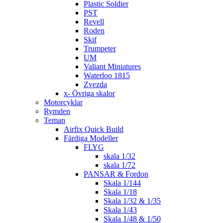
Plastic Soldier
PST
Revell
Roden
Skif
Trumpeter
UM
Valiant Miniatures
Waterloo 1815
Zvezda
x- Övriga skalor
Motorcyklar
Rymden
Teman
Airfix Quick Build
Färdiga Modeller
FLYG
skala 1/32
skala 1/72
PANSAR & Fordon
Skala 1/144
Skala 1/18
Skala 1/32 & 1/35
Skala 1/43
Skala 1/48 & 1/50