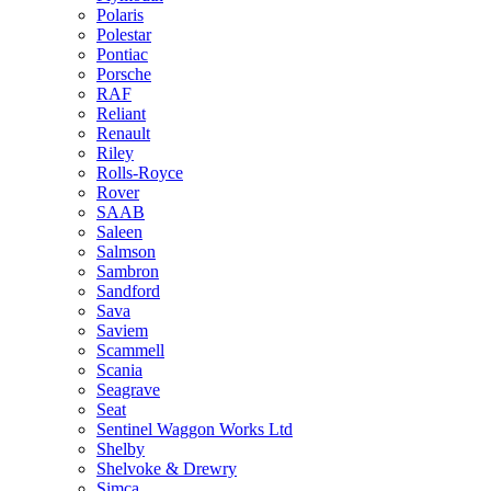
Polaris
Polestar
Pontiac
Porsche
RAF
Reliant
Renault
Riley
Rolls-Royce
Rover
SAAB
Saleen
Salmson
Sambron
Sandford
Sava
Saviem
Scammell
Scania
Seagrave
Seat
Sentinel Waggon Works Ltd
Shelby
Shelvoke & Drewry
Simca