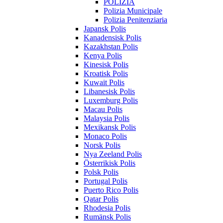
POLIZIA
Polizia Municipale
Polizia Penitenziaria
Japansk Polis
Kanadensisk Polis
Kazakhstan Polis
Kenya Polis
Kinesisk Polis
Kroatisk Polis
Kuwait Polis
Libanesisk Polis
Luxemburg Polis
Macau Polis
Malaysia Polis
Mexikansk Polis
Monaco Polis
Norsk Polis
Nya Zeeland Polis
Österrikisk Polis
Polsk Polis
Portugal Polis
Puerto Rico Polis
Qatar Polis
Rhodesia Polis
Rumänsk Polis