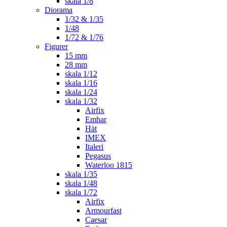
skala 1/8
Diorama
1/32 & 1/35
1/48
1/72 & 1/76
Figurer
15 mm
28 mm
skala 1/12
skala 1/16
skala 1/24
skala 1/32
Airfix
Emhar
Hät
IMEX
Italeri
Pegasus
Waterloo 1815
skala 1/35
skala 1/48
skala 1/72
Airfix
Armourfast
Caesar