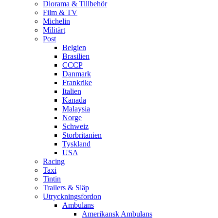
Diorama & Tillbehör
Film & TV
Michelin
Militärt
Post
Belgien
Brasilien
CCCP
Danmark
Frankrike
Italien
Kanada
Malaysia
Norge
Schweiz
Storbritanien
Tyskland
USA
Racing
Taxi
Tintin
Trailers & Släp
Utryckningsfordon
Ambulans
Amerikansk Ambulans