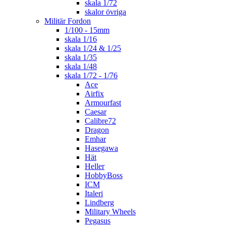
skala 1/72
skalor övriga
Militär Fordon
1/100 - 15mm
skala 1/16
skala 1/24 & 1/25
skala 1/35
skala 1/48
skala 1/72 - 1/76
Ace
Airfix
Armourfast
Caesar
Calibre72
Dragon
Emhar
Hasegawa
Hät
Heller
HobbyBoss
ICM
Italeri
Lindberg
Military Wheels
Pegasus