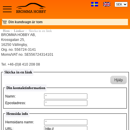
Din kundvagn är tom
Hem
::
Länkar
:: Skicka in en länk
BROMMA HOBBY AB,
Krossgatan 25,
16250 Vällingby,
Org. no. 556724-3141
Moms/VAT no. SE556724314101
Tel. +46-(0)8 410 208 08
Skicka in en länk
Hjälp
Din kontaktinformation
Namn:
Epostadress:
Hemsida info
Hemsidans namn:
URL: