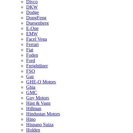
Divco
DKW
Dodge
DongFeng
Duesenberg
E-One
EMW
Facel Vega
Ferrari
Fiat
Foden
Ford
Freightliner
FSO
Gaz
GHE-O Motors
Ghia
GMC
Guy Motors
Häst & Vagn
Hillman
Hindustan Motors
Hino
Hispano Suiza
Holden