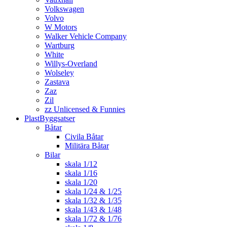
Volkswagen
Volvo
W Motors
Walker Vehicle Company
Wartburg
White
Willys-Overland
Wolseley
Zastava
Zaz
Zil
zz Unlicensed & Funnies
PlastByggsatser
Båtar
Civila Båtar
Militära Båtar
Bilar
skala 1/12
skala 1/16
skala 1/20
skala 1/24 & 1/25
skala 1/32 & 1/35
skala 1/43 & 1/48
skala 1/72 & 1/76