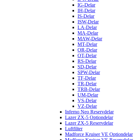
IG-Delar
IH-Delar
IS-Delar
ISW-Delar
LA-Delar
MA-Delar
MAW-Delar
MT-Delar
OR-Delar
OT-Delar
RS-Delar
SD-Delar
SPW-Delar
TF-Delar
TR-Delar
TRB-Delar
UM-Delar
VS-Delar
VZ-Delar
Inferno Neo Reservdelar
Lazer ZX-5 Optiondelar
Lazer ZX-5 Reservdelar
Luftfilter
Madforce Kruiser VE Optiondelar
Madforce Kruiser VE Reservdelar