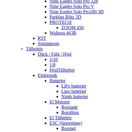
Nine Eagles Solo Pro 328
Nine Eagles Solo Pro V
Nine Eagles Solo Pro180 3D
Parkfun Blitz 3D
PROTECH
ZOOM 450
Walkera 4#3B
RTF
Simulatorer
Tillbehör
Däck / Fälg / Hjul
1/10
1/8
HjulTillbehör
Elektronik
Batterier
LiFe batterier
Lipo batterier
Nimh batterier
El Motorer
Borstade
Borstlösa
El Tillbehör
ESC (fartreglage)
Borstad