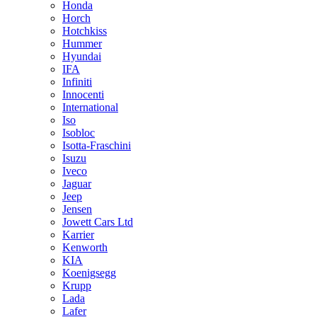
Honda
Horch
Hotchkiss
Hummer
Hyundai
IFA
Infiniti
Innocenti
International
Iso
Isobloc
Isotta-Fraschini
Isuzu
Iveco
Jaguar
Jeep
Jensen
Jowett Cars Ltd
Karrier
Kenworth
KIA
Koenigsegg
Krupp
Lada
Lafer