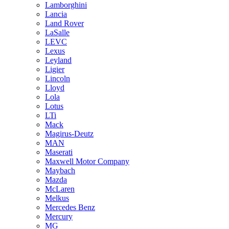
Lamborghini
Lancia
Land Rover
LaSalle
LEVC
Lexus
Leyland
Ligier
Lincoln
Lloyd
Lola
Lotus
LTi
Mack
Magirus-Deutz
MAN
Maserati
Maxwell Motor Company
Maybach
Mazda
McLaren
Melkus
Mercedes Benz
Mercury
MG