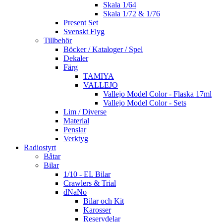
Skala 1/64
Skala 1/72 & 1/76
Present Set
Svenskt Flyg
Tillbehör
Böcker / Kataloger / Spel
Dekaler
Färg
TAMIYA
VALLEJO
Vallejo Model Color - Flaska 17ml
Vallejo Model Color - Sets
Lim / Diverse
Material
Penslar
Verktyg
Radiostyrt
Båtar
Bilar
1/10 - EL Bilar
Crawlers & Trial
dNaNo
Bilar och Kit
Karosser
Reservdelar