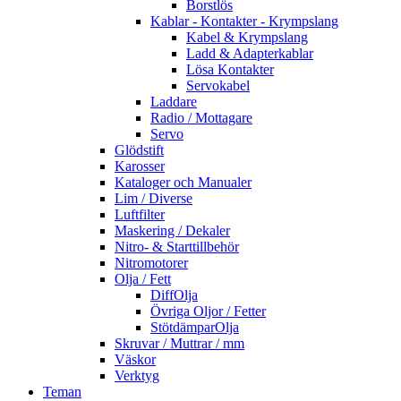
Borstlös
Kablar - Kontakter - Krympslang
Kabel & Krympslang
Ladd & Adapterkablar
Lösa Kontakter
Servokabel
Laddare
Radio / Mottagare
Servo
Glödstift
Karosser
Kataloger och Manualer
Lim / Diverse
Luftfilter
Maskering / Dekaler
Nitro- & Starttillbehör
Nitromotorer
Olja / Fett
DiffOlja
Övriga Oljor / Fetter
StötdämparOlja
Skruvar / Muttrar / mm
Väskor
Verktyg
Teman