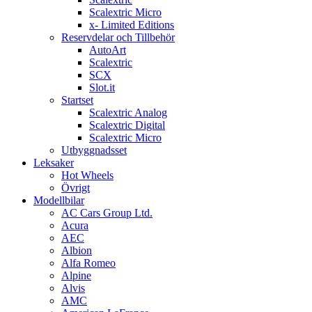
Scalextric Micro
x- Limited Editions
Reservdelar och Tillbehör
AutoArt
Scalextric
SCX
Slot.it
Startset
Scalextric Analog
Scalextric Digital
Scalextric Micro
Utbyggnadsset
Leksaker
Hot Wheels
Övrigt
Modellbilar
AC Cars Group Ltd.
Acura
AEC
Albion
Alfa Romeo
Alpine
Alvis
AMC