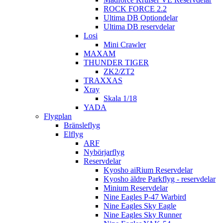
ROCK FORCE 2.2
Ultima DB Optiondelar
Ultima DB reservdelar
Losi
Mini Crawler
MAXAM
THUNDER TIGER
ZK2/ZT2
TRAXXAS
Xray
Skala 1/18
YADA
Flygplan
Bränsleflyg
Elflyg
ARF
Nybörjarflyg
Reservdelar
Kyosho aiRium Reservdelar
Kyosho äldre Parkflyg - reservdelar
Minium Reservdelar
Nine Eagles P-47 Warbird
Nine Eagles Sky Eagle
Nine Eagles Sky Runner