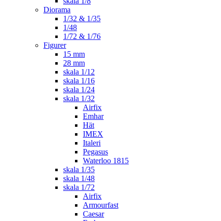
skala 1/8
Diorama
1/32 & 1/35
1/48
1/72 & 1/76
Figurer
15 mm
28 mm
skala 1/12
skala 1/16
skala 1/24
skala 1/32
Airfix
Emhar
Hät
IMEX
Italeri
Pegasus
Waterloo 1815
skala 1/35
skala 1/48
skala 1/72
Airfix
Armourfast
Caesar