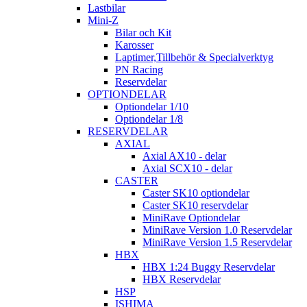
Lastbilar
Mini-Z
Bilar och Kit
Karosser
Laptimer,Tillbehör & Specialverktyg
PN Racing
Reservdelar
OPTIONDELAR
Optiondelar 1/10
Optiondelar 1/8
RESERVDELAR
AXIAL
Axial AX10 - delar
Axial SCX10 - delar
CASTER
Caster SK10 optiondelar
Caster SK10 reservdelar
MiniRave Optiondelar
MiniRave Version 1.0 Reservdelar
MiniRave Version 1.5 Reservdelar
HBX
HBX 1:24 Buggy Reservdelar
HBX Reservdelar
HSP
ISHIMA