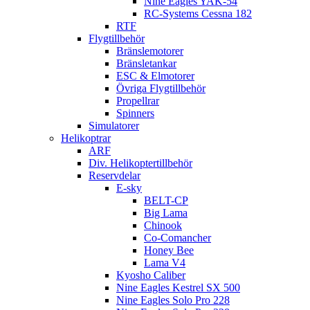
Nine Eagles YAK-54
RC-Systems Cessna 182
RTF
Flygtillbehör
Bränslemotorer
Bränsletankar
ESC & Elmotorer
Övriga Flygtillbehör
Propellrar
Spinners
Simulatorer
Helikoptrar
ARF
Div. Helikoptertillbehör
Reservdelar
E-sky
BELT-CP
Big Lama
Chinook
Co-Comancher
Honey Bee
Lama V4
Kyosho Caliber
Nine Eagles Kestrel SX 500
Nine Eagles Solo Pro 228