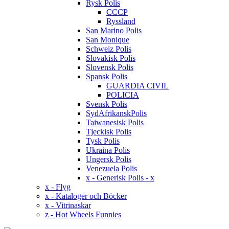
Rysk Polis
CCCP
Ryssland
San Marino Polis
San Monique
Schweiz Polis
Slovakisk Polis
Slovensk Polis
Spansk Polis
GUARDIA CIVIL
POLICIA
Svensk Polis
SydAfrikanskPolis
Taiwanesisk Polis
Tjeckisk Polis
Tysk Polis
Ukraina Polis
Ungersk Polis
Venezuela Polis
x - Generisk Polis - x
x - Flyg
x - Kataloger och Böcker
x - Vitrinaskar
z - Hot Wheels Funnies