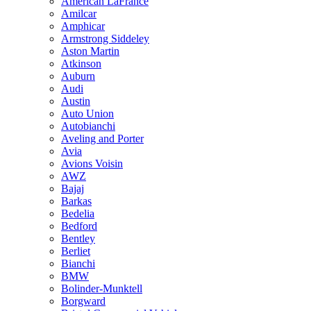
American LaFrance
Amilcar
Amphicar
Armstrong Siddeley
Aston Martin
Atkinson
Auburn
Audi
Austin
Auto Union
Autobianchi
Aveling and Porter
Avia
Avions Voisin
AWZ
Bajaj
Barkas
Bedelia
Bedford
Bentley
Berliet
Bianchi
BMW
Bolinder-Munktell
Borgward