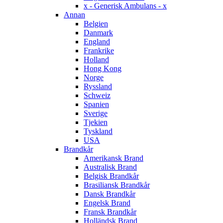
x - Generisk Ambulans - x
Annan
Belgien
Danmark
England
Frankrike
Holland
Hong Kong
Norge
Ryssland
Schweiz
Spanien
Sverige
Tjekien
Tyskland
USA
Brandkår
Amerikansk Brand
Australisk Brand
Belgisk Brandkår
Brasiliansk Brandkår
Dansk Brandkår
Engelsk Brand
Fransk Brandkår
Holländsk Brand