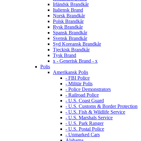
Irländsk Brandkår
Italiensk Brand
Norsk Brandkår
Polsk Brandkår
Rysk Brandkår
Spansk Brandkår
Svensk Brandkår
Syd Koreansk Brandkår
Tjeckisk Brandkår
Tysk Brand
x - Generisk Brand - x
Polis
Amerikansk Polis
- FBI Police
- Militär Polis
- Police Demonstrators
- Railroad Police
- U.S. Coast Guard
- U.S. Customs & Border Protection
- U.S. Fish & Wildlife Service
- U.S. Marshals Service
- U.S. Park Ranger
- U.S. Postal Police
- Unmarked Cars
Alabama