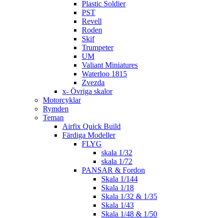
Plastic Soldier
PST
Revell
Roden
Skif
Trumpeter
UM
Valiant Miniatures
Waterloo 1815
Zvezda
x- Övriga skalor
Motorcyklar
Rymden
Teman
Airfix Quick Build
Färdiga Modeller
FLYG
skala 1/32
skala 1/72
PANSAR & Fordon
Skala 1/144
Skala 1/18
Skala 1/32 & 1/35
Skala 1/43
Skala 1/48 & 1/50