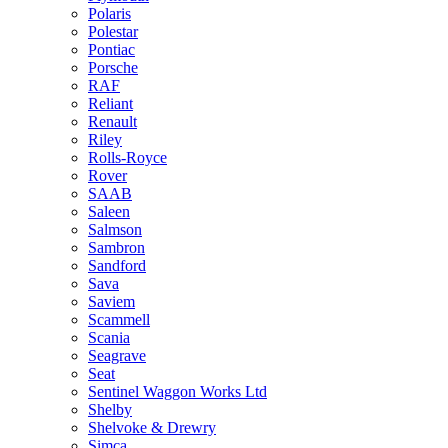
Polaris
Polestar
Pontiac
Porsche
RAF
Reliant
Renault
Riley
Rolls-Royce
Rover
SAAB
Saleen
Salmson
Sambron
Sandford
Sava
Saviem
Scammell
Scania
Seagrave
Seat
Sentinel Waggon Works Ltd
Shelby
Shelvoke & Drewry
Simca