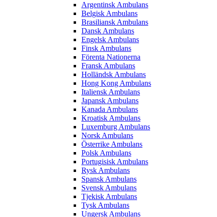
Argentinsk Ambulans
Belgisk Ambulans
Brasiliansk Ambulans
Dansk Ambulans
Engelsk Ambulans
Finsk Ambulans
Förenta Nationerna
Fransk Ambulans
Holländsk Ambulans
Hong Kong Ambulans
Italiensk Ambulans
Japansk Ambulans
Kanada Ambulans
Kroatisk Ambulans
Luxemburg Ambulans
Norsk Ambulans
Österrike Ambulans
Polsk Ambulans
Portugisisk Ambulans
Rysk Ambulans
Spansk Ambulans
Svensk Ambulans
Tjekisk Ambulans
Tysk Ambulans
Ungersk Ambulans