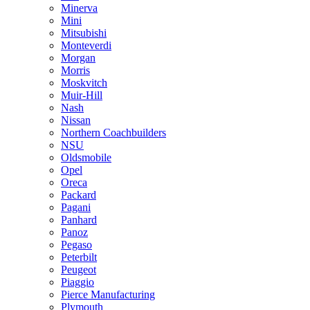
Minerva
Mini
Mitsubishi
Monteverdi
Morgan
Morris
Moskvitch
Muir-Hill
Nash
Nissan
Northern Coachbuilders
NSU
Oldsmobile
Opel
Oreca
Packard
Pagani
Panhard
Panoz
Pegaso
Peterbilt
Peugeot
Piaggio
Pierce Manufacturing
Plymouth