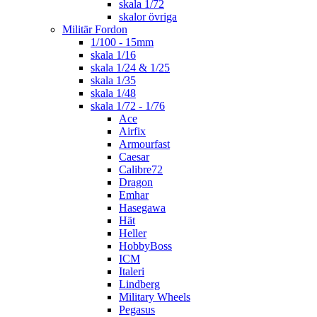
skala 1/72
skalor övriga
Militär Fordon
1/100 - 15mm
skala 1/16
skala 1/24 & 1/25
skala 1/35
skala 1/48
skala 1/72 - 1/76
Ace
Airfix
Armourfast
Caesar
Calibre72
Dragon
Emhar
Hasegawa
Hät
Heller
HobbyBoss
ICM
Italeri
Lindberg
Military Wheels
Pegasus