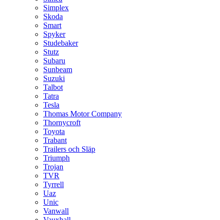
Simplex
Skoda
Smart
Spyker
Studebaker
Stutz
Subaru
Sunbeam
Suzuki
Talbot
Tatra
Tesla
Thomas Motor Company
Thornycroft
Toyota
Trabant
Trailers och Släp
Triumph
Trojan
TVR
Tyrrell
Uaz
Unic
Vanwall
Vauxhall