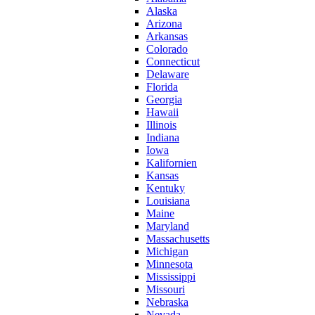
Alaska
Arizona
Arkansas
Colorado
Connecticut
Delaware
Florida
Georgia
Hawaii
Illinois
Indiana
Iowa
Kalifornien
Kansas
Kentuky
Louisiana
Maine
Maryland
Massachusetts
Michigan
Minnesota
Mississippi
Missouri
Nebraska
Nevada