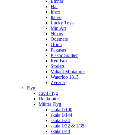
Emhar
Hät
Imex
Italeri
Lucky Toys
MiniArt
Nexus
Odemars
Orion
Pegasus
Plastic Soldier
Red Box
Strelets
Valiant Miniatures
Waterloo 1815
Zvezda
Flyg
Civil Flyg
Helikopter
Militär Flyg
skala 1/100
skala 1/144
skala 1/24
skala 1/32 & 1/35
skala 1/48