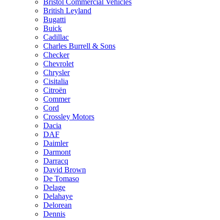
Bristol Commercial Vehicles
British Leyland
Bugatti
Buick
Cadillac
Charles Burrell & Sons
Checker
Chevrolet
Chrysler
Cisitalia
Citroën
Commer
Cord
Crossley Motors
Dacia
DAF
Daimler
Darmont
Darracq
David Brown
De Tomaso
Delage
Delahaye
Delorean
Dennis