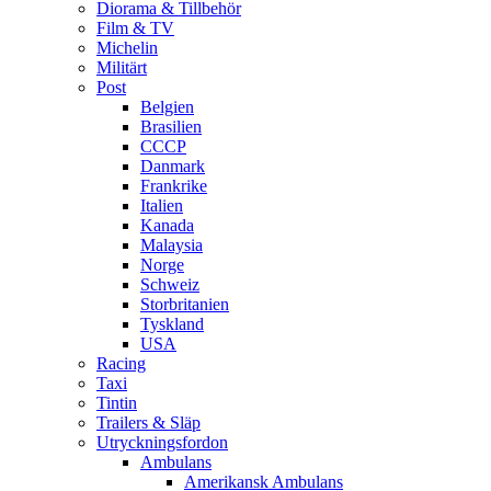
Diorama & Tillbehör
Film & TV
Michelin
Militärt
Post
Belgien
Brasilien
CCCP
Danmark
Frankrike
Italien
Kanada
Malaysia
Norge
Schweiz
Storbritanien
Tyskland
USA
Racing
Taxi
Tintin
Trailers & Släp
Utryckningsfordon
Ambulans
Amerikansk Ambulans