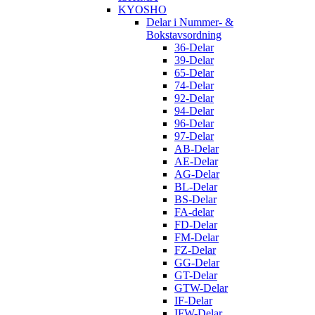
KYOSHO
Delar i Nummer- &
Bokstavsordning
36-Delar
39-Delar
65-Delar
74-Delar
92-Delar
94-Delar
96-Delar
97-Delar
AB-Delar
AE-Delar
AG-Delar
BL-Delar
BS-Delar
FA-delar
FD-Delar
FM-Delar
FZ-Delar
GG-Delar
GT-Delar
GTW-Delar
IF-Delar
IFW-Delar