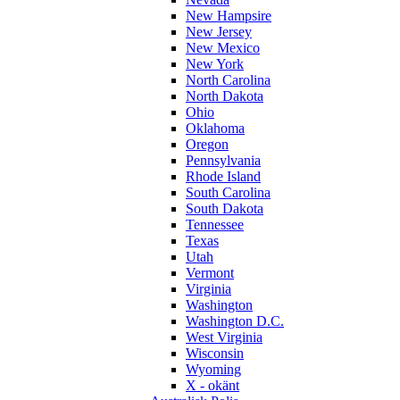
New Hampsire
New Jersey
New Mexico
New York
North Carolina
North Dakota
Ohio
Oklahoma
Oregon
Pennsylvania
Rhode Island
South Carolina
South Dakota
Tennessee
Texas
Utah
Vermont
Virginia
Washington
Washington D.C.
West Virginia
Wisconsin
Wyoming
X - okänt