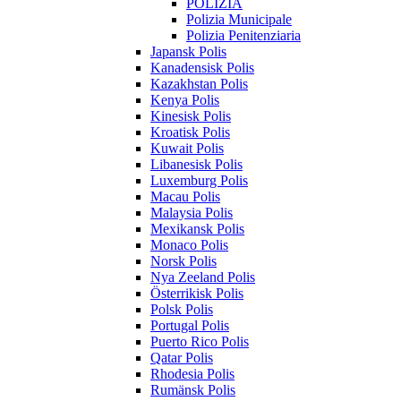
POLIZIA
Polizia Municipale
Polizia Penitenziaria
Japansk Polis
Kanadensisk Polis
Kazakhstan Polis
Kenya Polis
Kinesisk Polis
Kroatisk Polis
Kuwait Polis
Libanesisk Polis
Luxemburg Polis
Macau Polis
Malaysia Polis
Mexikansk Polis
Monaco Polis
Norsk Polis
Nya Zeeland Polis
Österrikisk Polis
Polsk Polis
Portugal Polis
Puerto Rico Polis
Qatar Polis
Rhodesia Polis
Rumänsk Polis