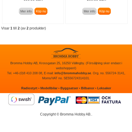
Mer info
Köp nu
Mer info
Köp nu
Visar
1
till
2
(av
2
produkter)
Bromma Hobby AB, Krossgatan 25, 16250 Vällingby. (Försäljning sker endast i
webshoppen!)
Tel. +46-(0)8 410 208 08, E-mail:
info@brommahobby.se
. Org. no. 556724-3141,
Moms/VAT no. SE556724314101.
Radiostyrt
•
Modellbilar
•
Byggsatser
•
Bilbanor
•
Leksaker
Copyright © Bromma Hobby AB..