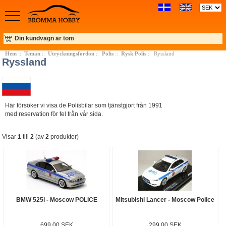
Din kundvagn är tom
Hem
::
Teman
::
Utryckningsfordon
::
Polis
::
Rysk Polis
:: Ryssland
Ryssland
Här försöker vi visa de Polisbilar som tjänstgjort från 1991
med reservation för fel från vår sida.
Visar
1
till
2
(av
2
produkter)
BMW 525i - Moscow POLICE
Mitsubishi Lancer - Moscow Police
699.00 SEK
299.00 SEK