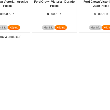
n Victoria - Arecibo
Ford Crown Victoria - Dorado
Ford Crown Victori
Police
Police
Juan Police
89.00 SEK
89.00 SEK
89.00 SEK
r info
Köp nu
Mer info
Köp nu
Mer info
Köp 
(av
3
produkter)