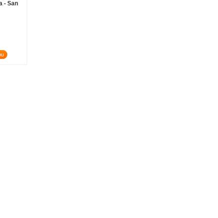
a - San
nu