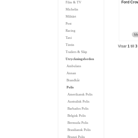
Ford Crow
Film & TV
Michelin
Militärt
Post
Racing
Me
Taxi
Tintin
Visar
1
till
3
Trailers & Släp
Utryckningsfordon
Ambulans
Annan
Brandkår
Polis
Amerikansk Polis
Australisk Polis
Barbados Polis
Belgisk Polis
Bermuda Polis
Brasiliansk Polis
Brunei Polis