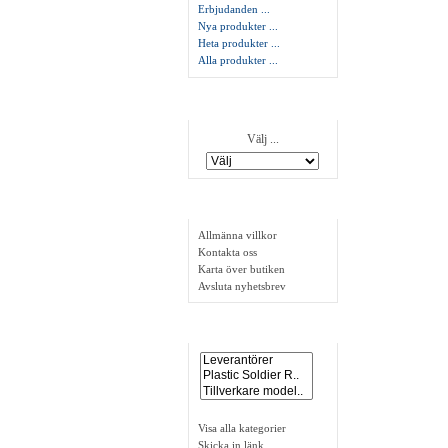
Erbjudanden ...
Nya produkter ...
Heta produkter ...
Alla produkter ...
Tillverkare
Välj ...
Information
Allmänna villkor
Kontakta oss
Karta över butiken
Avsluta nyhetsbrev
Länkar
Visa alla kategorier
Skicka in länk