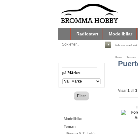
Radiostyrt
Modellbilar
Advancerad sök
Hem
::
Teman
Filtrera din sökning
Puert
på Märke:
Visar
1
till
3
T
Kategorier
Modellbilar
Teman
Diorama & Tillbehör