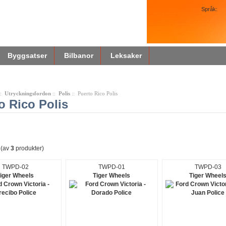
Språk:
Byggsatser
Bilbanor
Leksaker
::
Utryckningsfordon
::
Polis
:: Puerto Rico Polis
o Rico Polis
(av
3
produkter)
TWPD-02
TWPD-01
TWPD-03
iger Wheels
Tiger Wheels
Tiger Wheel