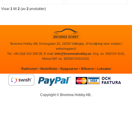
Visar
1
till
2
(av
2
produkter)
Bromma Hobby AB, Krossgatan 25, 16250 Vällingby. (Försäljning sker endast i
webshoppen!)
Tel. +46-(0)8 410 208 08, E-mail:
info@brommahobby.se
. Org. no. 556724-3141,
Moms/VAT no. SE556724314101.
Radiostyrt
•
Modellbilar
•
Byggsatser
•
Bilbanor
•
Leksaker
Copyright © Bromma Hobby AB..