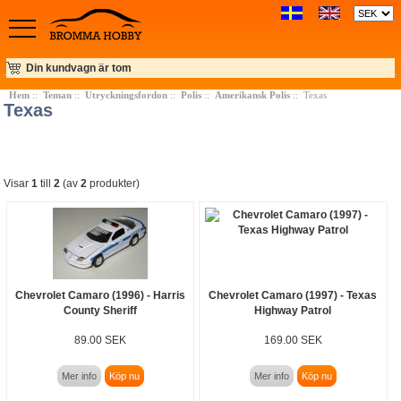
Din kundvagn är tom
Hem
::
Teman
::
Utryckningsfordon
::
Polis
::
Amerikansk Polis
:: Texas
Texas
Visar
1
till
2
(av
2
produkter)
Chevrolet Camaro (1996) - Harris
Chevrolet Camaro (1997) - Texas
County Sheriff
Highway Patrol
89.00 SEK
169.00 SEK
Mer info
Köp nu
Mer info
Köp nu