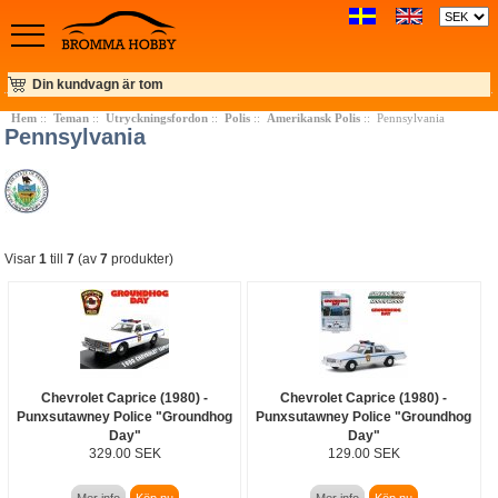
Din kundvagn är tom
Hem
::
Teman
::
Utryckningsfordon
::
Polis
::
Amerikansk Polis
:: Pennsylvania
Pennsylvania
Visar
1
till
7
(av
7
produkter)
Chevrolet Caprice (1980) -
Chevrolet Caprice (1980) -
Punxsutawney Police "Groundhog
Punxsutawney Police "Groundhog
Day"
Day"
329.00 SEK
129.00 SEK
Mer info
Köp nu
Mer info
Köp nu