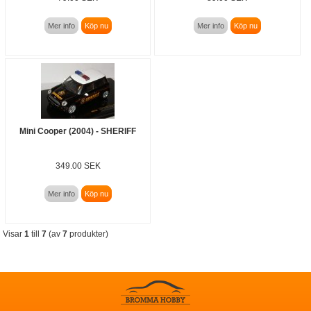
Mer info
Köp nu
Mer info
Köp nu
Mini Cooper (2004) - SHERIFF
349.00 SEK
Mer info
Köp nu
Visar
1
till
7
(av
7
produkter)