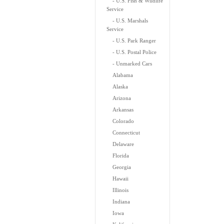
- U.S. Fish & Wildlife
Service
- U.S. Marshals
Service
- U.S. Park Ranger
- U.S. Postal Police
- Unmarked Cars
Alabama
Alaska
Arizona
Arkansas
Colorado
Connecticut
Delaware
Florida
Georgia
Hawaii
Illinois
Indiana
Iowa