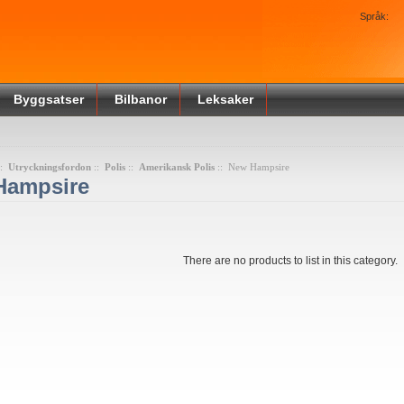
Språk:
Byggsatser
Bilbanor
Leksaker
::
Utryckningsfordon
::
Polis
::
Amerikansk Polis
:: New Hampsire
Hampsire
There are no products to list in this category.