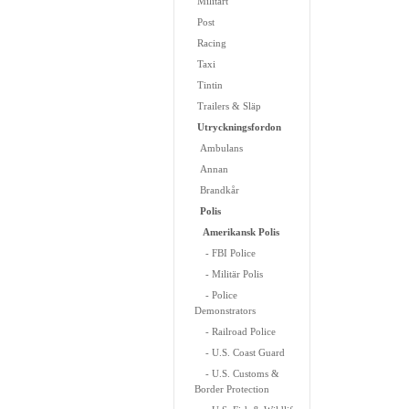
Militärt
Post
Racing
Taxi
Tintin
Trailers & Släp
Utryckningsfordon
Ambulans
Annan
Brandkår
Polis
Amerikansk Polis
- FBI Police
- Militär Polis
- Police
Demonstrators
- Railroad Police
- U.S. Coast Guard
- U.S. Customs &
Border Protection