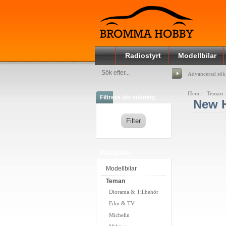
Radiostyrt
Modellbilar
Advancerad sök
Hem
::
Teman
Filtrera din sökning
New 
Kategorier
Modellbilar
Teman
Diorama & Tillbehör
Film & TV
Michelin