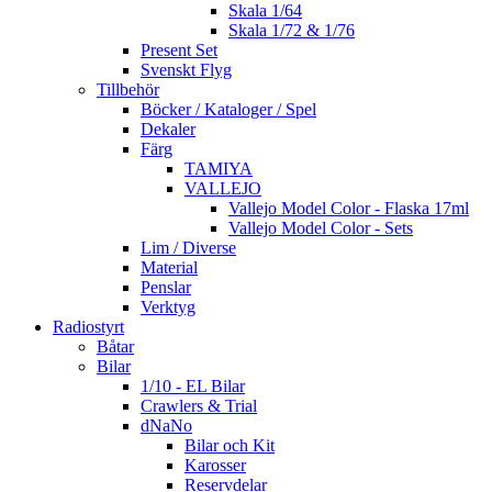
Skala 1/64
Skala 1/72 & 1/76
Present Set
Svenskt Flyg
Tillbehör
Böcker / Kataloger / Spel
Dekaler
Färg
TAMIYA
VALLEJO
Vallejo Model Color - Flaska 17ml
Vallejo Model Color - Sets
Lim / Diverse
Material
Penslar
Verktyg
Radiostyrt
Båtar
Bilar
1/10 - EL Bilar
Crawlers & Trial
dNaNo
Bilar och Kit
Karosser
Reservdelar