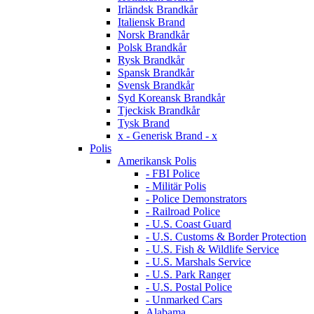
Irländsk Brandkår
Italiensk Brand
Norsk Brandkår
Polsk Brandkår
Rysk Brandkår
Spansk Brandkår
Svensk Brandkår
Syd Koreansk Brandkår
Tjeckisk Brandkår
Tysk Brand
x - Generisk Brand - x
Polis
Amerikansk Polis
- FBI Police
- Militär Polis
- Police Demonstrators
- Railroad Police
- U.S. Coast Guard
- U.S. Customs & Border Protection
- U.S. Fish & Wildlife Service
- U.S. Marshals Service
- U.S. Park Ranger
- U.S. Postal Police
- Unmarked Cars
Alabama