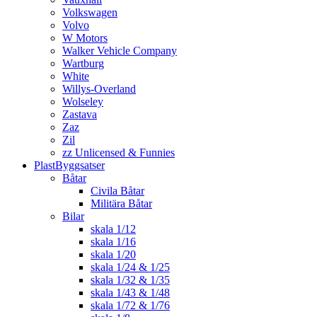
Volkswagen
Volvo
W Motors
Walker Vehicle Company
Wartburg
White
Willys-Overland
Wolseley
Zastava
Zaz
Zil
zz Unlicensed & Funnies
PlastByggsatser
Båtar
Civila Båtar
Militära Båtar
Bilar
skala 1/12
skala 1/16
skala 1/20
skala 1/24 & 1/25
skala 1/32 & 1/35
skala 1/43 & 1/48
skala 1/72 & 1/76