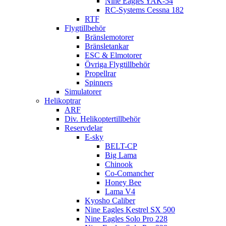
Nine Eagles YAK-54
RC-Systems Cessna 182
RTF
Flygtillbehör
Bränslemotorer
Bränsletankar
ESC & Elmotorer
Övriga Flygtillbehör
Propellrar
Spinners
Simulatorer
Helikoptrar
ARF
Div. Helikoptertillbehör
Reservdelar
E-sky
BELT-CP
Big Lama
Chinook
Co-Comancher
Honey Bee
Lama V4
Kyosho Caliber
Nine Eagles Kestrel SX 500
Nine Eagles Solo Pro 228