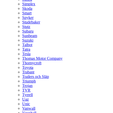
Simplex
Skoda
Smart
Spyker
Studebaker
Stutz
Subaru
Sunbeam
Suzuki
Talbot
Tatra
Tesla
Thomas Motor Company
Thornycroft
Toyota
Trabant
Trailers och Släp
Triumph
Trojan
TVR
Tyrrell
Uaz
Unic
Vanwall
Vauxhall