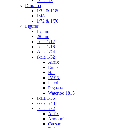
skala 1/8
Diorama
1/32 & 1/35
1/48
1/72 & 1/76
Figurer
15 mm
28 mm
skala 1/12
skala 1/16
skala 1/24
skala 1/32
Airfix
Emhar
Hät
IMEX
Italeri
Pegasus
Waterloo 1815
skala 1/35
skala 1/48
skala 1/72
Airfix
Armourfast
Caesar