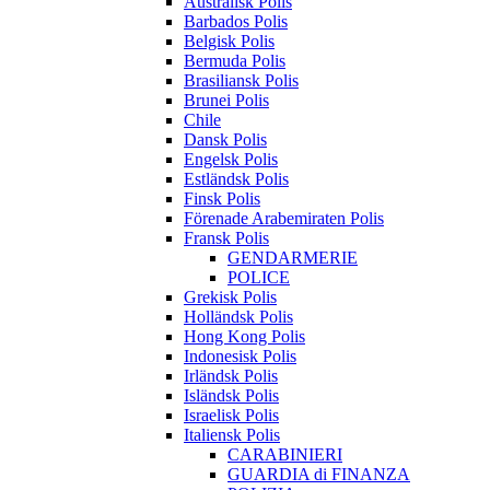
Australisk Polis
Barbados Polis
Belgisk Polis
Bermuda Polis
Brasiliansk Polis
Brunei Polis
Chile
Dansk Polis
Engelsk Polis
Estländsk Polis
Finsk Polis
Förenade Arabemiraten Polis
Fransk Polis
GENDARMERIE
POLICE
Grekisk Polis
Holländsk Polis
Hong Kong Polis
Indonesisk Polis
Irländsk Polis
Isländsk Polis
Israelisk Polis
Italiensk Polis
CARABINIERI
GUARDIA di FINANZA