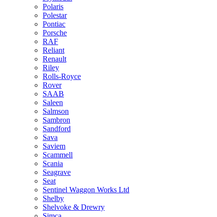
Polaris
Polestar
Pontiac
Porsche
RAF
Reliant
Renault
Riley
Rolls-Royce
Rover
SAAB
Saleen
Salmson
Sambron
Sandford
Sava
Saviem
Scammell
Scania
Seagrave
Seat
Sentinel Waggon Works Ltd
Shelby
Shelvoke & Drewry
Simca