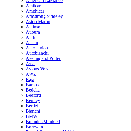
American LaFrance
Amilcar
Amphicar
Armstrong Siddeley
Aston Martin
Atkinson
Auburn
Audi
Austin
Auto Union
Autobianchi
Aveling and Porter
Avia
Avions Voisin
AWZ
Bajaj
Barkas
Bedelia
Bedford
Bentley
Berliet
Bianchi
BMW
Bolinder-Munktell
Borgward