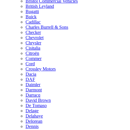
Bristol Commercial Vehicles
British Leyland
Bugatti
Buick
Cadillac
Charles Burrell & Sons
Checker
Chevrolet
Chrysler
Cisitalia
Citroën
Commer
Cord
Crossley Motors
Dacia
DAF
Daimler
Darmont
Darracq
David Brown
De Tomaso
Delage
Delahaye
Delorean
Dennis