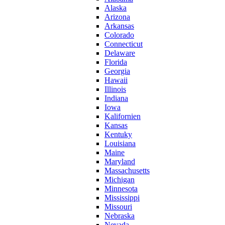
Alaska
Arizona
Arkansas
Colorado
Connecticut
Delaware
Florida
Georgia
Hawaii
Illinois
Indiana
Iowa
Kalifornien
Kansas
Kentuky
Louisiana
Maine
Maryland
Massachusetts
Michigan
Minnesota
Mississippi
Missouri
Nebraska
Nevada