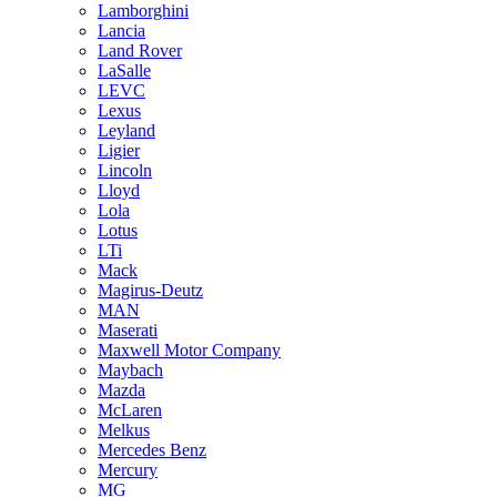
Lamborghini
Lancia
Land Rover
LaSalle
LEVC
Lexus
Leyland
Ligier
Lincoln
Lloyd
Lola
Lotus
LTi
Mack
Magirus-Deutz
MAN
Maserati
Maxwell Motor Company
Maybach
Mazda
McLaren
Melkus
Mercedes Benz
Mercury
MG