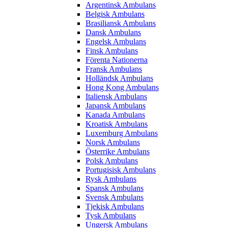
Argentinsk Ambulans
Belgisk Ambulans
Brasiliansk Ambulans
Dansk Ambulans
Engelsk Ambulans
Finsk Ambulans
Förenta Nationerna
Fransk Ambulans
Holländsk Ambulans
Hong Kong Ambulans
Italiensk Ambulans
Japansk Ambulans
Kanada Ambulans
Kroatisk Ambulans
Luxemburg Ambulans
Norsk Ambulans
Österrike Ambulans
Polsk Ambulans
Portugisisk Ambulans
Rysk Ambulans
Spansk Ambulans
Svensk Ambulans
Tjekisk Ambulans
Tysk Ambulans
Ungersk Ambulans