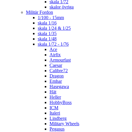
skala 1/72
skalor övriga
Militär Fordon
1/100 - 15mm
skala 1/16
skala 1/24 & 1/25
skala 1/35
skala 1/48
skala 1/72 - 1/76
Ace
Airfix
Armourfast
Caesar
Calibre72
Dragon
Emhar
Hasegawa
Hät
Heller
HobbyBoss
ICM
Italeri
Lindberg
Military Wheels
Pegasus