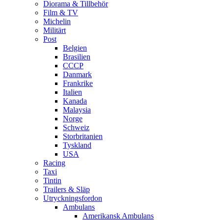
Diorama & Tillbehör
Film & TV
Michelin
Militärt
Post
Belgien
Brasilien
CCCP
Danmark
Frankrike
Italien
Kanada
Malaysia
Norge
Schweiz
Storbritanien
Tyskland
USA
Racing
Taxi
Tintin
Trailers & Släp
Utryckningsfordon
Ambulans
Amerikansk Ambulans