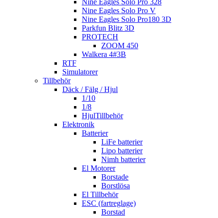
Nine Eagles Solo Pro 328
Nine Eagles Solo Pro V
Nine Eagles Solo Pro180 3D
Parkfun Blitz 3D
PROTECH
ZOOM 450
Walkera 4#3B
RTF
Simulatorer
Tillbehör
Däck / Fälg / Hjul
1/10
1/8
HjulTillbehör
Elektronik
Batterier
LiFe batterier
Lipo batterier
Nimh batterier
El Motorer
Borstade
Borstlösa
El Tillbehör
ESC (fartreglage)
Borstad