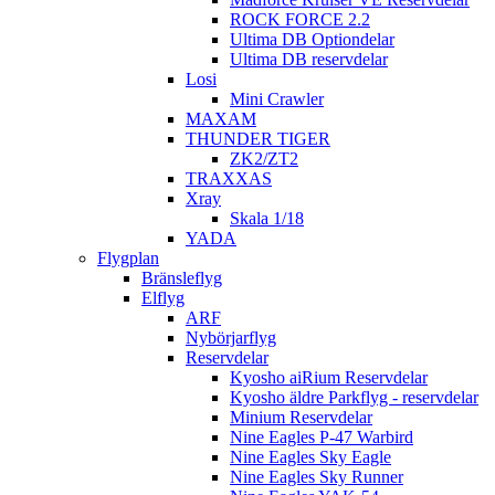
ROCK FORCE 2.2
Ultima DB Optiondelar
Ultima DB reservdelar
Losi
Mini Crawler
MAXAM
THUNDER TIGER
ZK2/ZT2
TRAXXAS
Xray
Skala 1/18
YADA
Flygplan
Bränsleflyg
Elflyg
ARF
Nybörjarflyg
Reservdelar
Kyosho aiRium Reservdelar
Kyosho äldre Parkflyg - reservdelar
Minium Reservdelar
Nine Eagles P-47 Warbird
Nine Eagles Sky Eagle
Nine Eagles Sky Runner