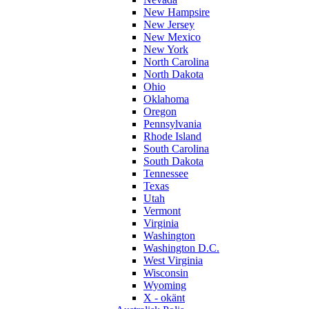
New Hampsire
New Jersey
New Mexico
New York
North Carolina
North Dakota
Ohio
Oklahoma
Oregon
Pennsylvania
Rhode Island
South Carolina
South Dakota
Tennessee
Texas
Utah
Vermont
Virginia
Washington
Washington D.C.
West Virginia
Wisconsin
Wyoming
X - okänt