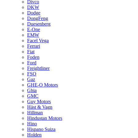
Divco
DKW
Dodge
DongFeng
Duesenberg
E-One
EMW
Facel Vega
Ferrari
Fiat
Foden
Ford
Freightliner
FSO
Gaz
GHE-O Motors
Ghia
GMC
Guy Motors
Häst & Vagn
Hillman
Hindustan Motors
Hino
Hispano Suiza
Holden