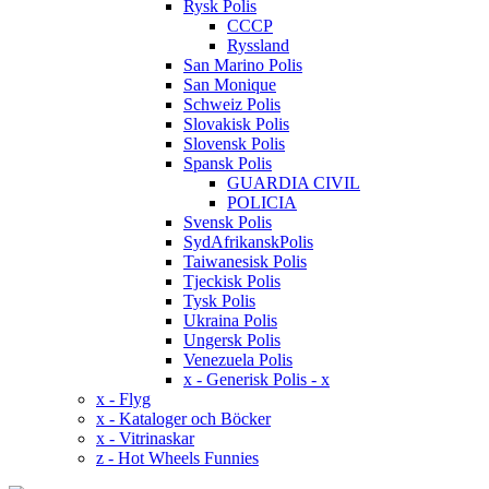
Rysk Polis
CCCP
Ryssland
San Marino Polis
San Monique
Schweiz Polis
Slovakisk Polis
Slovensk Polis
Spansk Polis
GUARDIA CIVIL
POLICIA
Svensk Polis
SydAfrikanskPolis
Taiwanesisk Polis
Tjeckisk Polis
Tysk Polis
Ukraina Polis
Ungersk Polis
Venezuela Polis
x - Generisk Polis - x
x - Flyg
x - Kataloger och Böcker
x - Vitrinaskar
z - Hot Wheels Funnies