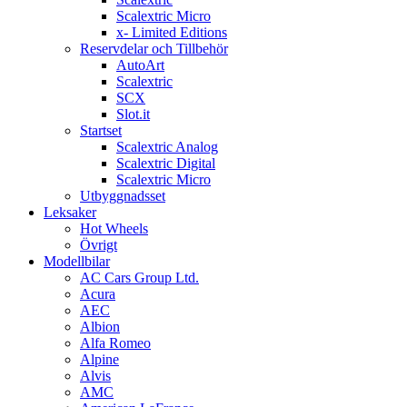
Scalextric Micro
x- Limited Editions
Reservdelar och Tillbehör
AutoArt
Scalextric
SCX
Slot.it
Startset
Scalextric Analog
Scalextric Digital
Scalextric Micro
Utbyggnadsset
Leksaker
Hot Wheels
Övrigt
Modellbilar
AC Cars Group Ltd.
Acura
AEC
Albion
Alfa Romeo
Alpine
Alvis
AMC