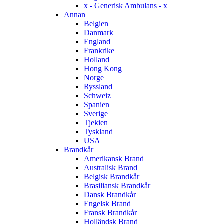
x - Generisk Ambulans - x
Annan
Belgien
Danmark
England
Frankrike
Holland
Hong Kong
Norge
Ryssland
Schweiz
Spanien
Sverige
Tjekien
Tyskland
USA
Brandkår
Amerikansk Brand
Australisk Brand
Belgisk Brandkår
Brasiliansk Brandkår
Dansk Brandkår
Engelsk Brand
Fransk Brandkår
Holländsk Brand