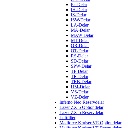
IG-Delar
IH-Delar
IS-Delar
ISW-Delar
LA-Delar
MA-Delar
MAW-Delar
MT-Delar
OR-Delar
OT-Delar
RS-Delar
SD-Delar
SPW-Delar
TF-Delar
TR-Delar
TRB-Delar
UM-Delar
VS-Delar
VZ-Delar
Inferno Neo Reservdelar
Lazer ZX-5 Optiondelar
Lazer ZX-5 Reservdelar
Luftfilter
Madforce Kruiser VE Optiondelar
Madforce Kruiser VE Reservdelar