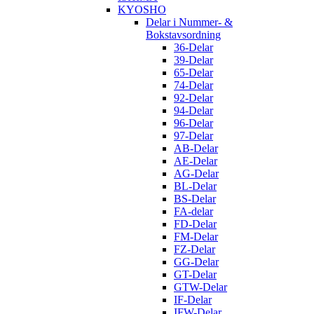
KYOSHO
Delar i Nummer- &
Bokstavsordning
36-Delar
39-Delar
65-Delar
74-Delar
92-Delar
94-Delar
96-Delar
97-Delar
AB-Delar
AE-Delar
AG-Delar
BL-Delar
BS-Delar
FA-delar
FD-Delar
FM-Delar
FZ-Delar
GG-Delar
GT-Delar
GTW-Delar
IF-Delar
IFW-Delar