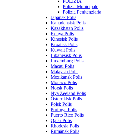
POLIZIA
Polizia Municipale
Polizia Penitenziaria
Japansk Polis
Kanadensisk Polis
Kazakhstan Polis
Kenya Polis
Kinesisk Polis
Kroatisk Polis
Kuwait Polis
Libanesisk Polis
Luxemburg Polis
Macau Polis
Malaysia Polis
Mexikansk Polis
Monaco Polis
Norsk Polis
Nya Zeeland Polis
Österrikisk Polis
Polsk Polis
Portugal Polis
Puerto Rico Polis
Qatar Polis
Rhodesia Polis
Rumänsk Polis