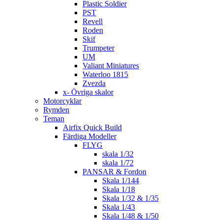
Plastic Soldier
PST
Revell
Roden
Skif
Trumpeter
UM
Valiant Miniatures
Waterloo 1815
Zvezda
x- Övriga skalor
Motorcyklar
Rymden
Teman
Airfix Quick Build
Färdiga Modeller
FLYG
skala 1/32
skala 1/72
PANSAR & Fordon
Skala 1/144
Skala 1/18
Skala 1/32 & 1/35
Skala 1/43
Skala 1/48 & 1/50