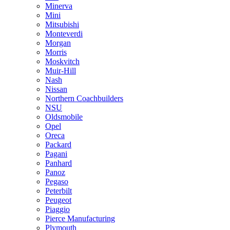
Minerva
Mini
Mitsubishi
Monteverdi
Morgan
Morris
Moskvitch
Muir-Hill
Nash
Nissan
Northern Coachbuilders
NSU
Oldsmobile
Opel
Oreca
Packard
Pagani
Panhard
Panoz
Pegaso
Peterbilt
Peugeot
Piaggio
Pierce Manufacturing
Plymouth