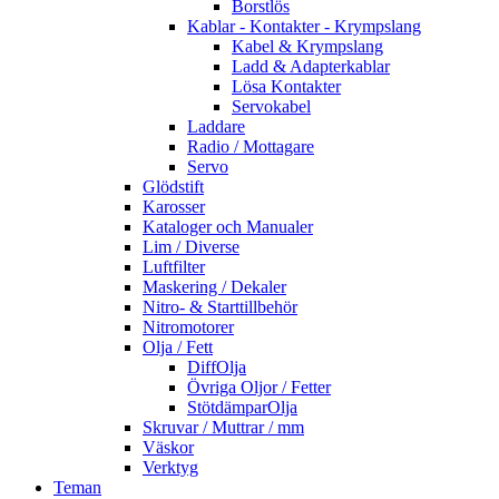
Borstlös
Kablar - Kontakter - Krympslang
Kabel & Krympslang
Ladd & Adapterkablar
Lösa Kontakter
Servokabel
Laddare
Radio / Mottagare
Servo
Glödstift
Karosser
Kataloger och Manualer
Lim / Diverse
Luftfilter
Maskering / Dekaler
Nitro- & Starttillbehör
Nitromotorer
Olja / Fett
DiffOlja
Övriga Oljor / Fetter
StötdämparOlja
Skruvar / Muttrar / mm
Väskor
Verktyg
Teman