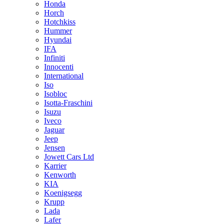
Honda
Horch
Hotchkiss
Hummer
Hyundai
IFA
Infiniti
Innocenti
International
Iso
Isobloc
Isotta-Fraschini
Isuzu
Iveco
Jaguar
Jeep
Jensen
Jowett Cars Ltd
Karrier
Kenworth
KIA
Koenigsegg
Krupp
Lada
Lafer