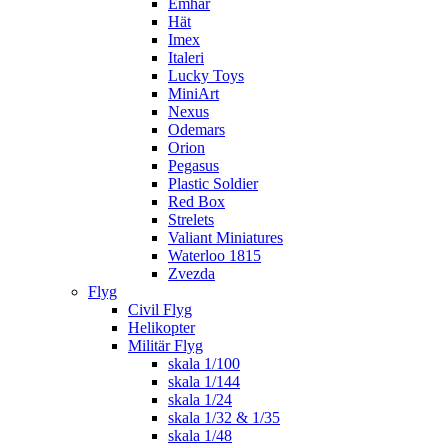
Emhar
Hät
Imex
Italeri
Lucky Toys
MiniArt
Nexus
Odemars
Orion
Pegasus
Plastic Soldier
Red Box
Strelets
Valiant Miniatures
Waterloo 1815
Zvezda
Flyg
Civil Flyg
Helikopter
Militär Flyg
skala 1/100
skala 1/144
skala 1/24
skala 1/32 & 1/35
skala 1/48