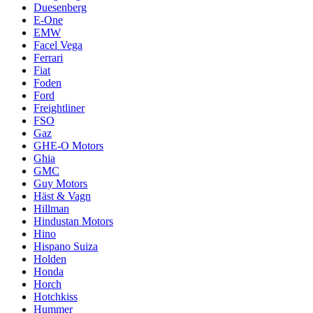
Duesenberg
E-One
EMW
Facel Vega
Ferrari
Fiat
Foden
Ford
Freightliner
FSO
Gaz
GHE-O Motors
Ghia
GMC
Guy Motors
Häst & Vagn
Hillman
Hindustan Motors
Hino
Hispano Suiza
Holden
Honda
Horch
Hotchkiss
Hummer