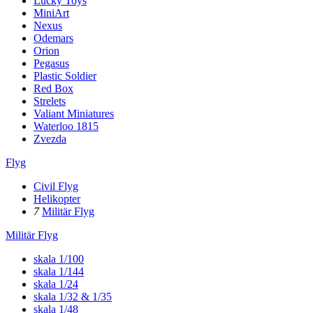
Lucky Toys
MiniArt
Nexus
Odemars
Orion
Pegasus
Plastic Soldier
Red Box
Strelets
Valiant Miniatures
Waterloo 1815
Zvezda
Flyg
Civil Flyg
Helikopter
7
Militär Flyg
Militär Flyg
skala 1/100
skala 1/144
skala 1/24
skala 1/32 & 1/35
skala 1/48