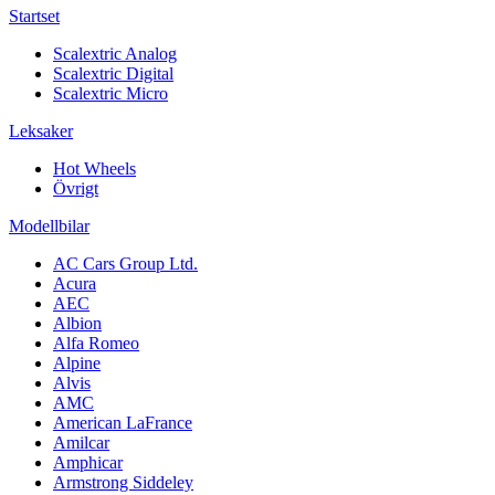
Startset
Scalextric Analog
Scalextric Digital
Scalextric Micro
Leksaker
Hot Wheels
Övrigt
Modellbilar
AC Cars Group Ltd.
Acura
AEC
Albion
Alfa Romeo
Alpine
Alvis
AMC
American LaFrance
Amilcar
Amphicar
Armstrong Siddeley