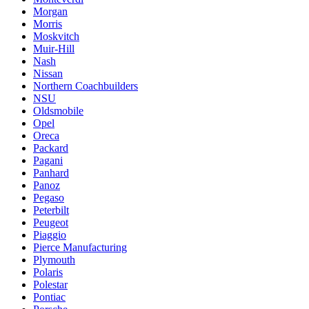
Morgan
Morris
Moskvitch
Muir-Hill
Nash
Nissan
Northern Coachbuilders
NSU
Oldsmobile
Opel
Oreca
Packard
Pagani
Panhard
Panoz
Pegaso
Peterbilt
Peugeot
Piaggio
Pierce Manufacturing
Plymouth
Polaris
Polestar
Pontiac