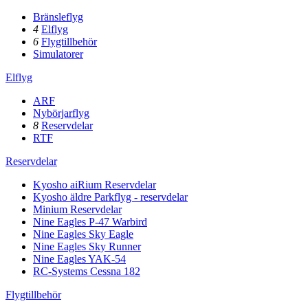
Bränsleflyg
4
Elflyg
6
Flygtillbehör
Simulatorer
Elflyg
ARF
Nybörjarflyg
8
Reservdelar
RTF
Reservdelar
Kyosho aiRium Reservdelar
Kyosho äldre Parkflyg - reservdelar
Minium Reservdelar
Nine Eagles P-47 Warbird
Nine Eagles Sky Eagle
Nine Eagles Sky Runner
Nine Eagles YAK-54
RC-Systems Cessna 182
Flygtillbehör