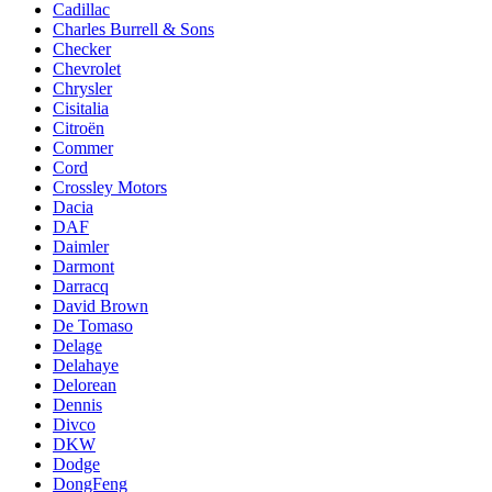
Cadillac
Charles Burrell & Sons
Checker
Chevrolet
Chrysler
Cisitalia
Citroën
Commer
Cord
Crossley Motors
Dacia
DAF
Daimler
Darmont
Darracq
David Brown
De Tomaso
Delage
Delahaye
Delorean
Dennis
Divco
DKW
Dodge
DongFeng