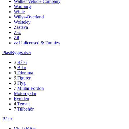
Walker Vehicle Company
Wartburg
White
Willys-Overland
Wolseley
Zastava
Zaz
Zil
zz Unlicensed & Funnies
PlastByggsatser
2
Båtar
8
Bilar
3
Diorama
9
Figurer
3
Flyg
7
Militär Fordon
Motorcyklar
Rymden
4
Teman
7
Tillbehör
Båtar
Civila Båtar