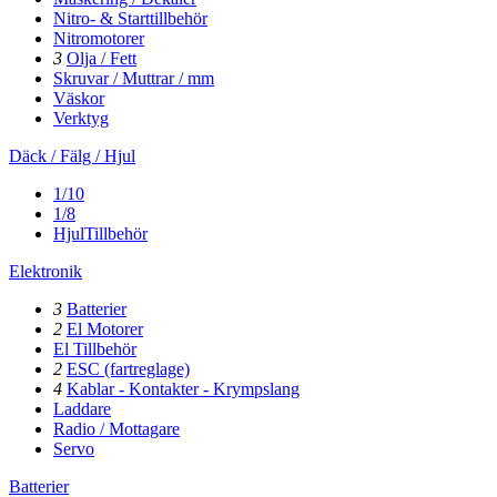
Nitro- & Starttillbehör
Nitromotorer
3
Olja / Fett
Skruvar / Muttrar / mm
Väskor
Verktyg
Däck / Fälg / Hjul
1/10
1/8
HjulTillbehör
Elektronik
3
Batterier
2
El Motorer
El Tillbehör
2
ESC (fartreglage)
4
Kablar - Kontakter - Krympslang
Laddare
Radio / Mottagare
Servo
Batterier