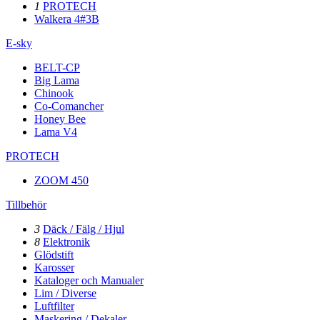
1
PROTECH
Walkera 4#3B
E-sky
BELT-CP
Big Lama
Chinook
Co-Comancher
Honey Bee
Lama V4
PROTECH
ZOOM 450
Tillbehör
3
Däck / Fälg / Hjul
8
Elektronik
Glödstift
Karosser
Kataloger och Manualer
Lim / Diverse
Luftfilter
Maskering / Dekaler