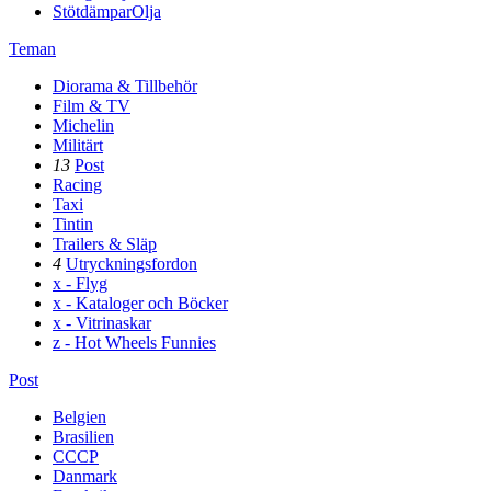
StötdämparOlja
Teman
Diorama & Tillbehör
Film & TV
Michelin
Militärt
13
Post
Racing
Taxi
Tintin
Trailers & Släp
4
Utryckningsfordon
x - Flyg
x - Kataloger och Böcker
x - Vitrinaskar
z - Hot Wheels Funnies
Post
Belgien
Brasilien
CCCP
Danmark