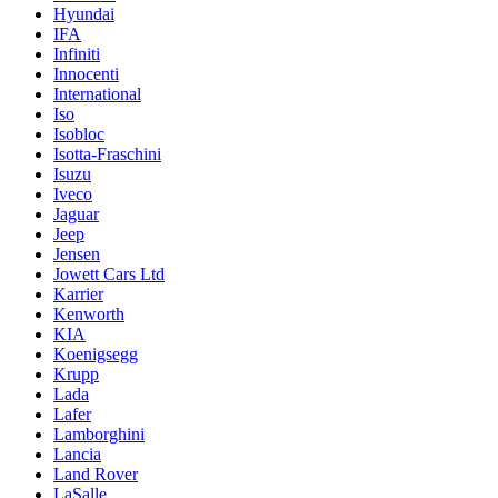
Hyundai
IFA
Infiniti
Innocenti
International
Iso
Isobloc
Isotta-Fraschini
Isuzu
Iveco
Jaguar
Jeep
Jensen
Jowett Cars Ltd
Karrier
Kenworth
KIA
Koenigsegg
Krupp
Lada
Lafer
Lamborghini
Lancia
Land Rover
LaSalle