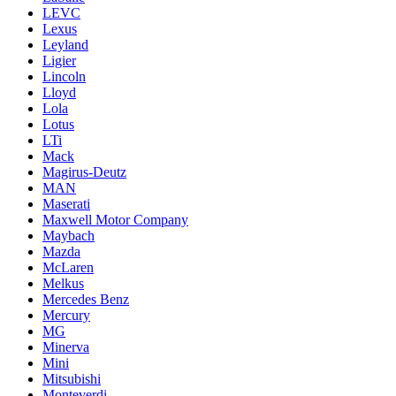
LEVC
Lexus
Leyland
Ligier
Lincoln
Lloyd
Lola
Lotus
LTi
Mack
Magirus-Deutz
MAN
Maserati
Maxwell Motor Company
Maybach
Mazda
McLaren
Melkus
Mercedes Benz
Mercury
MG
Minerva
Mini
Mitsubishi
Monteverdi