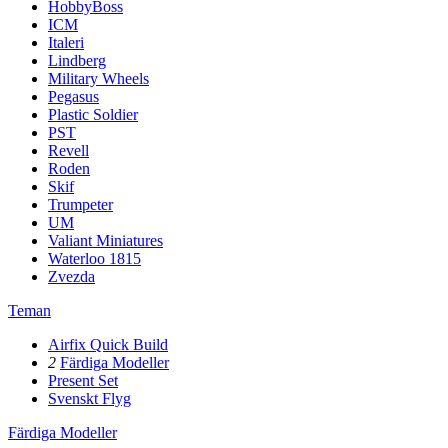
HobbyBoss
ICM
Italeri
Lindberg
Military Wheels
Pegasus
Plastic Soldier
PST
Revell
Roden
Skif
Trumpeter
UM
Valiant Miniatures
Waterloo 1815
Zvezda
Teman
Airfix Quick Build
2
Färdiga Modeller
Present Set
Svenskt Flyg
Färdiga Modeller