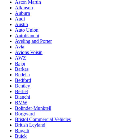
Aston Martin
Atkinson
Auburn
Audi
Austin
Auto Union
Autobianchi
Aveling and Porter
Avia
Avions Voisin
AWZ
Bajaj
Barkas
Bedelia
Bedford
Bentley
Berliet
Bianchi
BMW
Bolinder-Munktell
Borgward
Bristol Commercial Vehicles
British Leyland
Bugatti
Buick