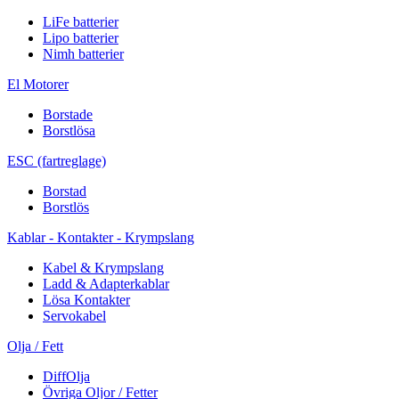
LiFe batterier
Lipo batterier
Nimh batterier
El Motorer
Borstade
Borstlösa
ESC (fartreglage)
Borstad
Borstlös
Kablar - Kontakter - Krympslang
Kabel & Krympslang
Ladd & Adapterkablar
Lösa Kontakter
Servokabel
Olja / Fett
DiffOlja
Övriga Oljor / Fetter