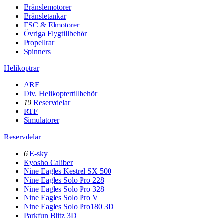
Bränslemotorer
Bränsletankar
ESC & Elmotorer
Övriga Flygtillbehör
Propellrar
Spinners
Helikoptrar
ARF
Div. Helikoptertillbehör
10
Reservdelar
RTF
Simulatorer
Reservdelar
6
E-sky
Kyosho Caliber
Nine Eagles Kestrel SX 500
Nine Eagles Solo Pro 228
Nine Eagles Solo Pro 328
Nine Eagles Solo Pro V
Nine Eagles Solo Pro180 3D
Parkfun Blitz 3D