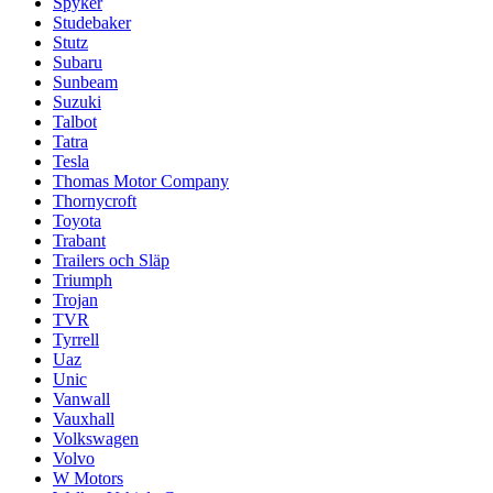
Spyker
Studebaker
Stutz
Subaru
Sunbeam
Suzuki
Talbot
Tatra
Tesla
Thomas Motor Company
Thornycroft
Toyota
Trabant
Trailers och Släp
Triumph
Trojan
TVR
Tyrrell
Uaz
Unic
Vanwall
Vauxhall
Volkswagen
Volvo
W Motors