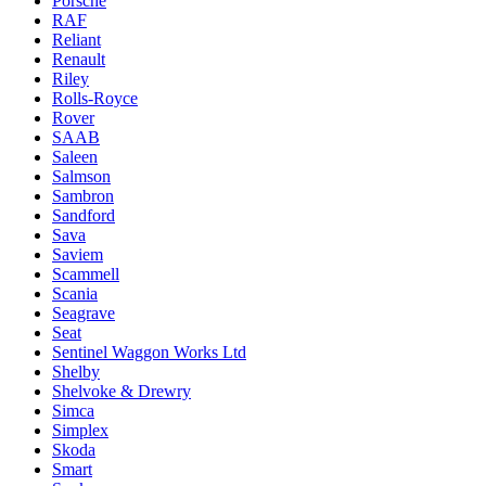
Porsche
RAF
Reliant
Renault
Riley
Rolls-Royce
Rover
SAAB
Saleen
Salmson
Sambron
Sandford
Sava
Saviem
Scammell
Scania
Seagrave
Seat
Sentinel Waggon Works Ltd
Shelby
Shelvoke & Drewry
Simca
Simplex
Skoda
Smart