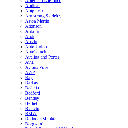
American LaFrance
Amilcar
Amphicar
Armstrong Siddeley
Aston Martin
Atkinson
Auburn
Audi
Austin
Auto Union
Autobianchi
Aveling and Porter
Avia
Avions Voisin
AWZ
Bajaj
Barkas
Bedelia
Bedford
Bentley
Berliet
Bianchi
BMW
Bolinder-Munktell
Borgward