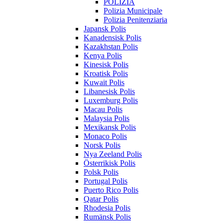
POLIZIA
Polizia Municipale
Polizia Penitenziaria
Japansk Polis
Kanadensisk Polis
Kazakhstan Polis
Kenya Polis
Kinesisk Polis
Kroatisk Polis
Kuwait Polis
Libanesisk Polis
Luxemburg Polis
Macau Polis
Malaysia Polis
Mexikansk Polis
Monaco Polis
Norsk Polis
Nya Zeeland Polis
Österrikisk Polis
Polsk Polis
Portugal Polis
Puerto Rico Polis
Qatar Polis
Rhodesia Polis
Rumänsk Polis