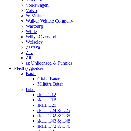
Volkswagen
Volvo
W Motors
Walker Vehicle Company
Wartburg
White
Willys-Overland
Wolseley
Zastava
Zaz
Zil
zz Unlicensed & Funnies
PlastByggsatser
Båtar
Civila Båtar
Militära Båtar
Bilar
skala 1/12
skala 1/16
skala 1/20
skala 1/24 & 1/25
skala 1/32 & 1/35
skala 1/43 & 1/48
skala 1/72 & 1/76