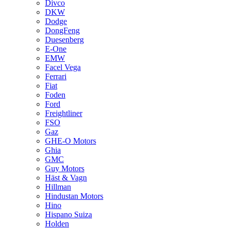
Divco
DKW
Dodge
DongFeng
Duesenberg
E-One
EMW
Facel Vega
Ferrari
Fiat
Foden
Ford
Freightliner
FSO
Gaz
GHE-O Motors
Ghia
GMC
Guy Motors
Häst & Vagn
Hillman
Hindustan Motors
Hino
Hispano Suiza
Holden