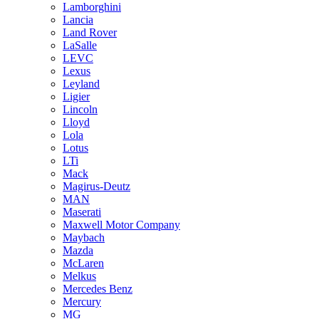
Lamborghini
Lancia
Land Rover
LaSalle
LEVC
Lexus
Leyland
Ligier
Lincoln
Lloyd
Lola
Lotus
LTi
Mack
Magirus-Deutz
MAN
Maserati
Maxwell Motor Company
Maybach
Mazda
McLaren
Melkus
Mercedes Benz
Mercury
MG