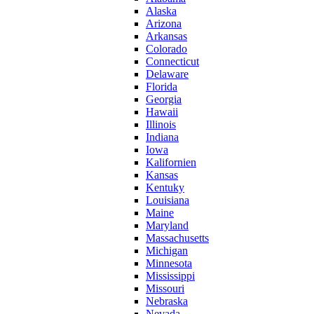
Alaska
Arizona
Arkansas
Colorado
Connecticut
Delaware
Florida
Georgia
Hawaii
Illinois
Indiana
Iowa
Kalifornien
Kansas
Kentuky
Louisiana
Maine
Maryland
Massachusetts
Michigan
Minnesota
Mississippi
Missouri
Nebraska
Nevada