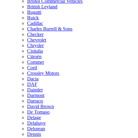
Bristol Commercial Vehicles
British Leyland
Bugatti
Buick
Cadillac
Charles Burrell & Sons
Checker
Chevrolet
Chrysler
Cisitalia
Citroën
Commer
Cord
Crossley Motors
Dacia
DAF
Daimler
Darmont
Darracq
David Brown
De Tomaso
Delage
Delahaye
Delorean
Dennis