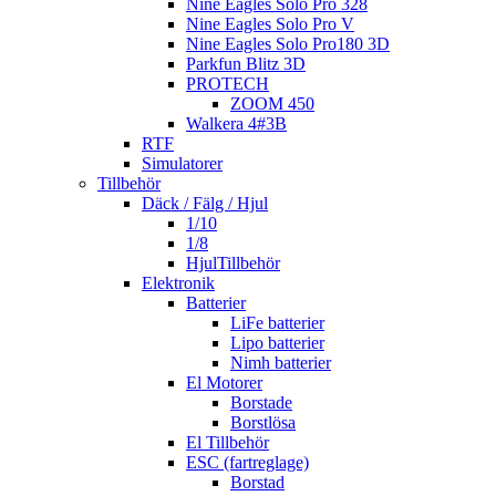
Nine Eagles Solo Pro 328
Nine Eagles Solo Pro V
Nine Eagles Solo Pro180 3D
Parkfun Blitz 3D
PROTECH
ZOOM 450
Walkera 4#3B
RTF
Simulatorer
Tillbehör
Däck / Fälg / Hjul
1/10
1/8
HjulTillbehör
Elektronik
Batterier
LiFe batterier
Lipo batterier
Nimh batterier
El Motorer
Borstade
Borstlösa
El Tillbehör
ESC (fartreglage)
Borstad