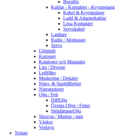
Borstlös
Kablar - Kontakter - Krympslang
Kabel & Krympslang
Ladd & Adapterkablar
Lösa Kontakter
Servokabel
Laddare
Radio / Mottagare
Servo
Glödstift
Karosser
Kataloger och Manualer
Lim / Diverse
Luftfilter
Maskering / Dekaler
Nitro- & Starttillbehör
Nitromotorer
Olja / Fett
DiffOlja
Övriga Oljor / Fetter
StötdämparOlja
Skruvar / Muttrar / mm
Väskor
Verktyg
Teman