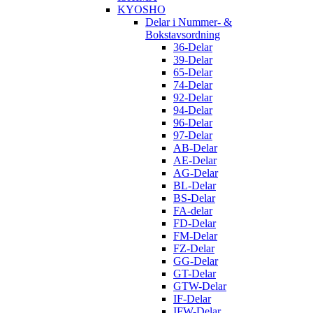
KYOSHO
Delar i Nummer- &
Bokstavsordning
36-Delar
39-Delar
65-Delar
74-Delar
92-Delar
94-Delar
96-Delar
97-Delar
AB-Delar
AE-Delar
AG-Delar
BL-Delar
BS-Delar
FA-delar
FD-Delar
FM-Delar
FZ-Delar
GG-Delar
GT-Delar
GTW-Delar
IF-Delar
IFW-Delar