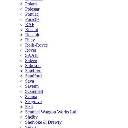
Polaris
Polestar
Pontiac
Porsche
RAF
Reliant
Renault
Riley
Rolls-Royce
Rover
SAAB
Saleen
Salmson
Sambron
Sandford
Sava
Saviem
Scammell
Scania
Seagrave
Seat
Sentinel Waggon Works Ltd
Shelby
Shelvoke & Drewry
Simca