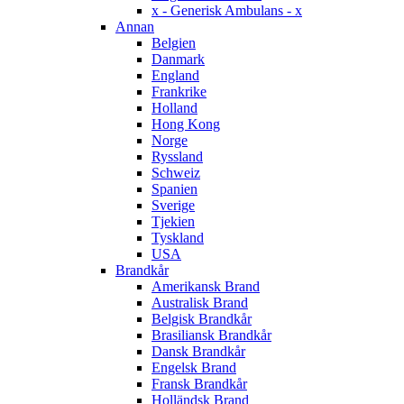
x - Generisk Ambulans - x
Annan
Belgien
Danmark
England
Frankrike
Holland
Hong Kong
Norge
Ryssland
Schweiz
Spanien
Sverige
Tjekien
Tyskland
USA
Brandkår
Amerikansk Brand
Australisk Brand
Belgisk Brandkår
Brasiliansk Brandkår
Dansk Brandkår
Engelsk Brand
Fransk Brandkår
Holländsk Brand