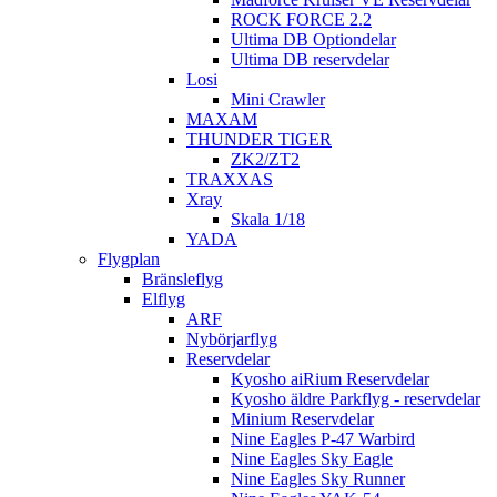
ROCK FORCE 2.2
Ultima DB Optiondelar
Ultima DB reservdelar
Losi
Mini Crawler
MAXAM
THUNDER TIGER
ZK2/ZT2
TRAXXAS
Xray
Skala 1/18
YADA
Flygplan
Bränsleflyg
Elflyg
ARF
Nybörjarflyg
Reservdelar
Kyosho aiRium Reservdelar
Kyosho äldre Parkflyg - reservdelar
Minium Reservdelar
Nine Eagles P-47 Warbird
Nine Eagles Sky Eagle
Nine Eagles Sky Runner