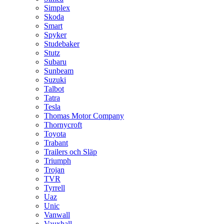
Simplex
Skoda
Smart
Spyker
Studebaker
Stutz
Subaru
Sunbeam
Suzuki
Talbot
Tatra
Tesla
Thomas Motor Company
Thornycroft
Toyota
Trabant
Trailers och Släp
Triumph
Trojan
TVR
Tyrrell
Uaz
Unic
Vanwall
Vauxhall