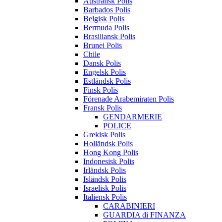
Australisk Polis
Barbados Polis
Belgisk Polis
Bermuda Polis
Brasiliansk Polis
Brunei Polis
Chile
Dansk Polis
Engelsk Polis
Estländsk Polis
Finsk Polis
Förenade Arabemiraten Polis
Fransk Polis
GENDARMERIE
POLICE
Grekisk Polis
Holländsk Polis
Hong Kong Polis
Indonesisk Polis
Irländsk Polis
Isländsk Polis
Israelisk Polis
Italiensk Polis
CARABINIERI
GUARDIA di FINANZA