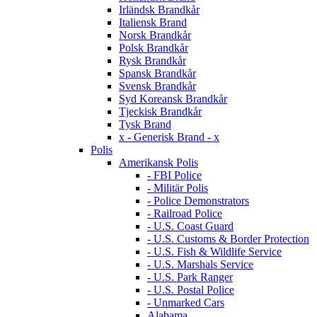
Irländsk Brandkår
Italiensk Brand
Norsk Brandkår
Polsk Brandkår
Rysk Brandkår
Spansk Brandkår
Svensk Brandkår
Syd Koreansk Brandkår
Tjeckisk Brandkår
Tysk Brand
x - Generisk Brand - x
Polis
Amerikansk Polis
- FBI Police
- Militär Polis
- Police Demonstrators
- Railroad Police
- U.S. Coast Guard
- U.S. Customs & Border Protection
- U.S. Fish & Wildlife Service
- U.S. Marshals Service
- U.S. Park Ranger
- U.S. Postal Police
- Unmarked Cars
Alabama