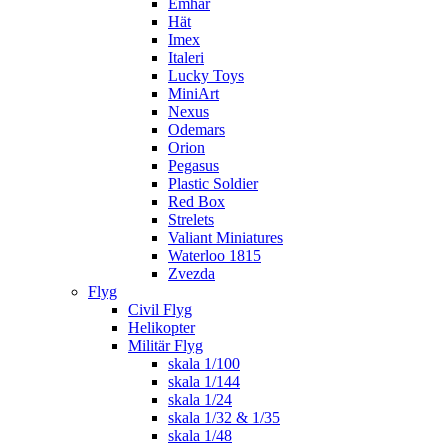
Emhar
Hät
Imex
Italeri
Lucky Toys
MiniArt
Nexus
Odemars
Orion
Pegasus
Plastic Soldier
Red Box
Strelets
Valiant Miniatures
Waterloo 1815
Zvezda
Flyg
Civil Flyg
Helikopter
Militär Flyg
skala 1/100
skala 1/144
skala 1/24
skala 1/32 & 1/35
skala 1/48