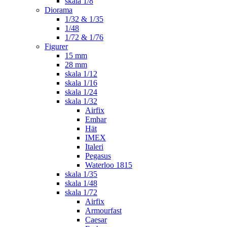
skala 1/8
Diorama
1/32 & 1/35
1/48
1/72 & 1/76
Figurer
15 mm
28 mm
skala 1/12
skala 1/16
skala 1/24
skala 1/32
Airfix
Emhar
Hät
IMEX
Italeri
Pegasus
Waterloo 1815
skala 1/35
skala 1/48
skala 1/72
Airfix
Armourfast
Caesar