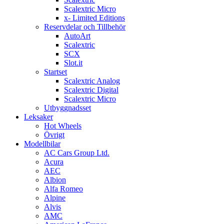
Scalextric Micro
x- Limited Editions
Reservdelar och Tillbehör
AutoArt
Scalextric
SCX
Slot.it
Startset
Scalextric Analog
Scalextric Digital
Scalextric Micro
Utbyggnadsset
Leksaker
Hot Wheels
Övrigt
Modellbilar
AC Cars Group Ltd.
Acura
AEC
Albion
Alfa Romeo
Alpine
Alvis
AMC