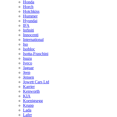
Honda
Horch
Hotchkiss
Hummer
Hyundai
IFA
Infiniti
Innocenti
International
Iso
Isobloc
Isotta-Fraschini
Isuzu
Iveco
Jaguar
Jeep
Jensen
Jowett Cars Ltd
Karrier
Kenworth
KIA
Koenigsegg
Krupp
Lada
Lafer