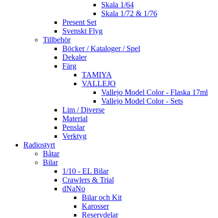
Skala 1/64
Skala 1/72 & 1/76
Present Set
Svenskt Flyg
Tillbehör
Böcker / Kataloger / Spel
Dekaler
Färg
TAMIYA
VALLEJO
Vallejo Model Color - Flaska 17ml
Vallejo Model Color - Sets
Lim / Diverse
Material
Penslar
Verktyg
Radiostyrt
Båtar
Bilar
1/10 - EL Bilar
Crawlers & Trial
dNaNo
Bilar och Kit
Karosser
Reservdelar