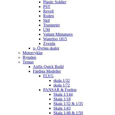
Plastic Soldier
PST
Revell
Roden
Skif
Trumpeter
UM
Valiant Miniatures
Waterloo 1815
Zvezda
x- Övriga skalor
Motorcyklar
Rymden
Teman
Airfix Quick Build
Färdiga Modeller
FLYG
skala 1/32
skala 1/72
PANSAR & Fordon
Skala 1/144
Skala 1/18
Skala 1/32 & 1/35
Skala 1/43
Skala 1/48 & 1/50