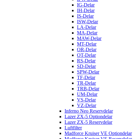
IG-Delar
IH-Delar
IS-Delar
ISW-Delar
LA-Delar
MA-Delar
MAW-Delar
MT-Delar
OR-Delar
OT-Delar
RS-Delar
SD-Delar
SPW-Delar
TF-Delar
TR-Delar
TRB-Delar
UM-Delar
VS-Delar
VZ-Delar
Inferno Neo Reservdelar
Lazer ZX-5 Optiondelar
Lazer ZX-5 Reservdelar
Luftfilter
Madforce Kruiser VE Optiondelar
Madforce Kruiser VE Reservdelar