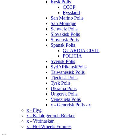
Rysk Polis
CCCP
Ryssland
San Marino Polis
San Monique
Schweiz Polis
Slovakisk Polis
Slovensk Polis
Spansk Polis
GUARDIA CIVIL
POLICIA
Svensk Polis
SydAfrikanskPolis
Taiwanesisk Polis
Tjeckisk Polis
Tysk Polis
Ukraina Polis
Ungersk Polis
Venezuela Polis
x - Generisk Polis - x
x - Flyg
x - Kataloger och Böcker
x - Vitrinaskar
z - Hot Wheels Funnies