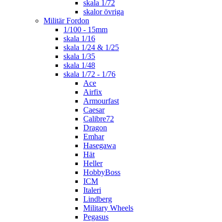
skala 1/72
skalor övriga
Militär Fordon
1/100 - 15mm
skala 1/16
skala 1/24 & 1/25
skala 1/35
skala 1/48
skala 1/72 - 1/76
Ace
Airfix
Armourfast
Caesar
Calibre72
Dragon
Emhar
Hasegawa
Hät
Heller
HobbyBoss
ICM
Italeri
Lindberg
Military Wheels
Pegasus