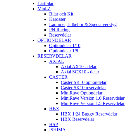
Lastbilar
Mini-Z
Bilar och Kit
Karosser
Laptimer,Tillbehör & Specialverktyg
PN Racing
Reservdelar
OPTIONDELAR
Optiondelar 1/10
Optiondelar 1/8
RESERVDELAR
AXIAL
Axial AX10 - delar
Axial SCX10 - delar
CASTER
Caster SK10 optiondelar
Caster SK10 reservdelar
MiniRave Optiondelar
MiniRave Version 1.0 Reservdelar
MiniRave Version 1.5 Reservdelar
HBX
HBX 1:24 Buggy Reservdelar
HBX Reservdelar
HSP
ISHIMA