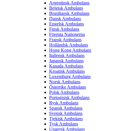
Argentinsk Ambulans
Belgisk Ambulans
Brasiliansk Ambulans
Dansk Ambulans
Engelsk Ambulans
Finsk Ambulans
Förenta Nationerna
Fransk Ambulans
Holländsk Ambulans
Hong Kong Ambulans
Italiensk Ambulans
Japansk Ambulans
Kanada Ambulans
Kroatisk Ambulans
Luxemburg Ambulans
Norsk Ambulans
Österrike Ambulans
Polsk Ambulans
Portugisisk Ambulans
Rysk Ambulans
Spansk Ambulans
Svensk Ambulans
Tjekisk Ambulans
Tysk Ambulans
Ungersk Ambulans