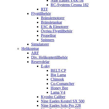
Nine Eagles YAK-54
RC-Systems Cessna 182
RTF
Flygtillbehör
Bränslemotorer
Bränsletankar
ESC & Elmotorer
Övriga Flygtillbehör
Propellrar
Spinners
Simulatorer
Helikoptrar
ARF
Div. Helikoptertillbehör
Reservdelar
E-sky
BELT-CP
Big Lama
Chinook
Co-Comancher
Honey Bee
Lama V4
Kyosho Caliber
Nine Eagles Kestrel SX 500
Nine Eagles Solo Pro 228