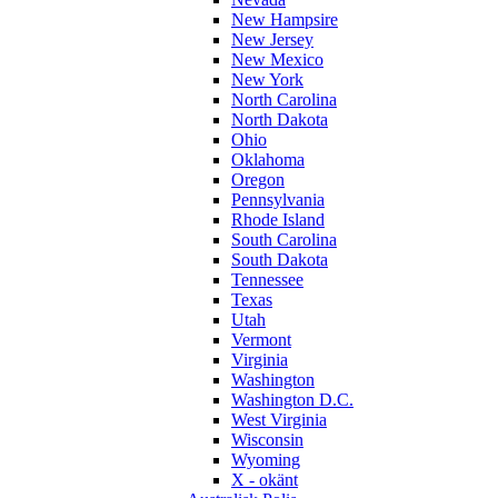
New Hampsire
New Jersey
New Mexico
New York
North Carolina
North Dakota
Ohio
Oklahoma
Oregon
Pennsylvania
Rhode Island
South Carolina
South Dakota
Tennessee
Texas
Utah
Vermont
Virginia
Washington
Washington D.C.
West Virginia
Wisconsin
Wyoming
X - okänt