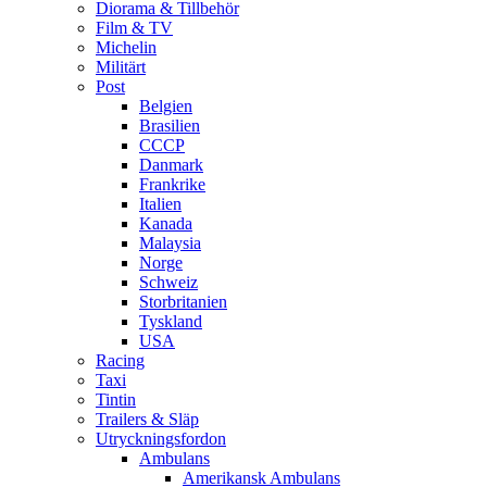
Diorama & Tillbehör
Film & TV
Michelin
Militärt
Post
Belgien
Brasilien
CCCP
Danmark
Frankrike
Italien
Kanada
Malaysia
Norge
Schweiz
Storbritanien
Tyskland
USA
Racing
Taxi
Tintin
Trailers & Släp
Utryckningsfordon
Ambulans
Amerikansk Ambulans