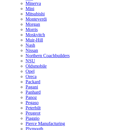
Minerva
Mini
Mitsubishi
Monteverdi
Morgan
Morris
Moskvitch
Muir-Hill
Nash
Nissan
Northern Coachbuilders
NSU
Oldsmobile
Opel
Oreca
Packard
Pagani
Panhard
Panoz
Pegaso
Peterbilt
Peugeot
Piaggio
Pierce Manufacturing
Plymouth