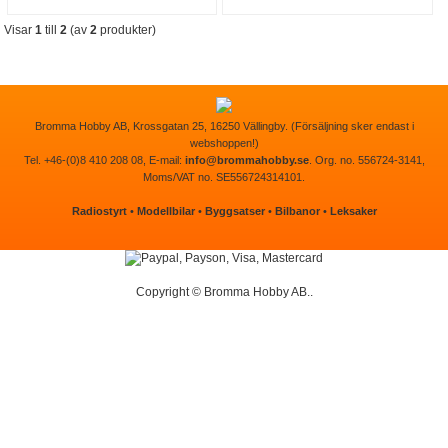
Visar
1
till
2
(av
2
produkter)
Bromma Hobby AB, Krossgatan 25, 16250 Vällingby. (Försäljning sker endast i
webshoppen!)
Tel. +46-(0)8 410 208 08, E-mail:
info@brommahobby.se
. Org. no. 556724-3141,
Moms/VAT no. SE556724314101.
Radiostyrt
•
Modellbilar
•
Byggsatser
•
Bilbanor
•
Leksaker
Copyright © Bromma Hobby AB..