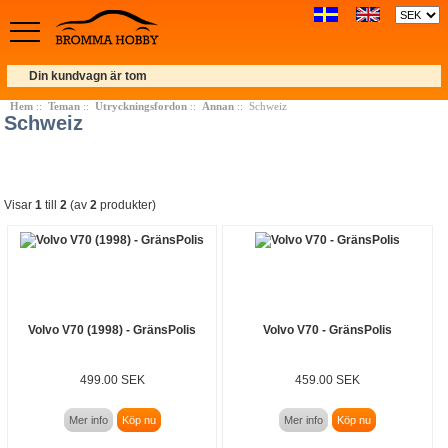
Din kundvagn är tom
Hem
::
Teman
::
Utryckningsfordon
::
Annan
:: Schweiz
Schweiz
Visar
1
till
2
(av
2
produkter)
Volvo V70 (1998) - GränsPolis
Volvo V70 - GränsPolis
499.00 SEK
459.00 SEK
Mer info
Köp nu
Mer info
Köp nu