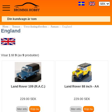
Din kundvagn är tom
Hem
::
Teman
::
Utryckningsfordon
::
Annan
:: England
England
Visar
1
till
9
(av
9
produkter)
Land Rover 109 (R.A.C.)
Land Rover 88 inch - AA
229.00 SEK
229.00 SEK
Mer info
Köp nu
Mer info
Köp nu