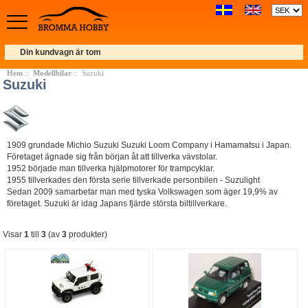
Din kundvagn är tom
Hem
::
Modellbilar
:: Suzuki
Suzuki
1909 grundade Michio Suzuki Suzuki Loom Company i Hamamatsu i Japan.
Företaget ägnade sig från början åt att tillverka vävstolar.
1952 började man tillverka hjälpmotorer för trampcyklar.
1955 tillverkades den första serie tillverkade personbilen - Suzulight
Sedan 2009 samarbetar man med tyska Volkswagen som äger 19,9% av
företaget. Suzuki är idag Japans fjärde största biltillverkare.
Visar
1
till
3
(av
3
produkter)